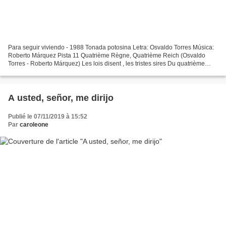
Para seguir viviendo - 1988 Tonada potosina Letra: Osvaldo Torres Música:
Roberto Márquez Pista 11 Quatrième Règne, Quatrième Reich (Osvaldo
Torres - Roberto Márquez) Les lois disent , les tristes sires Du quatrième
règne animal Si l'un d'en-bas réclame...
A usted, señor, me dirijo
Publié le 07/11/2019 à 15:52
Par
caroleone