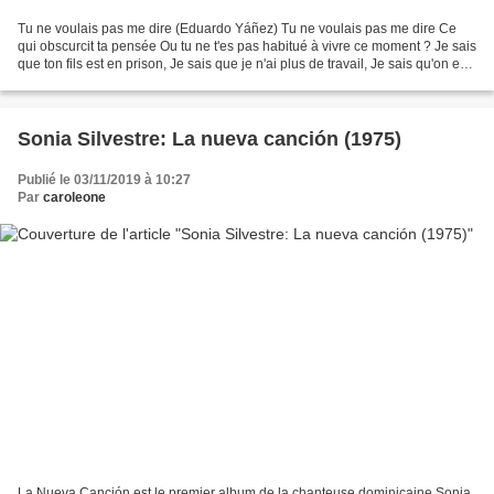
Tu ne voulais pas me dire (Eduardo Yáñez) Tu ne voulais pas me dire Ce
qui obscurcit ta pensée Ou tu ne t'es pas habitué à vivre ce moment ? Je sais
que ton fils est en prison, Je sais que je n'ai plus de travail, Je sais qu'on est
revenus à la façon...
Sonia Silvestre: La nueva canción (1975)
Publié le 03/11/2019 à 10:27
Par
caroleone
La Nueva Canción est le premier album de la chanteuse dominicaine Sonia