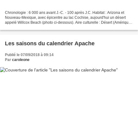
Chronologie : 6 000 ans avant J.-C. - 100 après J.C. Habitat : Arizona et
Nouveau-Mexique, avec épicentre au lac Cochise, aujourd'hui un désert
appelé Willcox Beach (photo ci-dessous). Aire culturelle : Désert (Amérique
du Nord). La culture du désert...
Les saisons du calendrier Apache
Publié le 07/09/2018 à 09:14
Par
caroleone