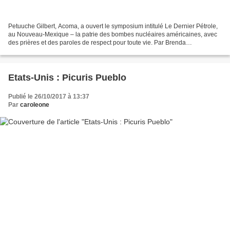
Petuuche Gilbert, Acoma, a ouvert le symposium intitulé Le Dernier Pétrole,
au Nouveau-Mexique – la patrie des bombes nucléaires américaines, avec
des prières et des paroles de respect pour toute vie. Par Brenda
NorrellCensored News22 février 2018Traduction...
Etats-Unis : Picuris Pueblo
Publié le 26/10/2017 à 13:37
Par
caroleone