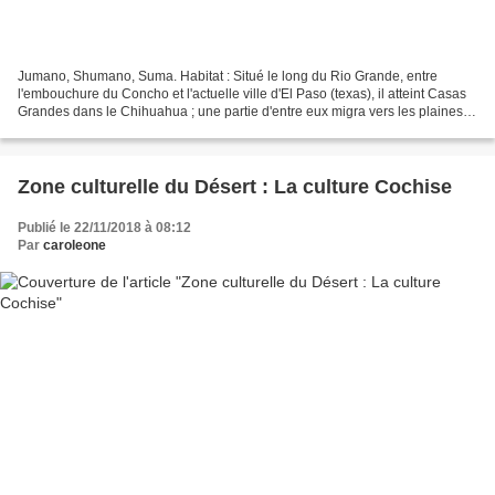
Jumano, Shumano, Suma. Habitat : Situé le long du Rio Grande, entre
l'embouchure du Concho et l'actuelle ville d'El Paso (texas), il atteint Casas
Grandes dans le Chihuahua ; une partie d'entre eux migra vers les plaines à
l'ouest du Texas et à l'est...
Zone culturelle du Désert : La culture Cochise
Publié le 22/11/2018 à 08:12
Par
caroleone