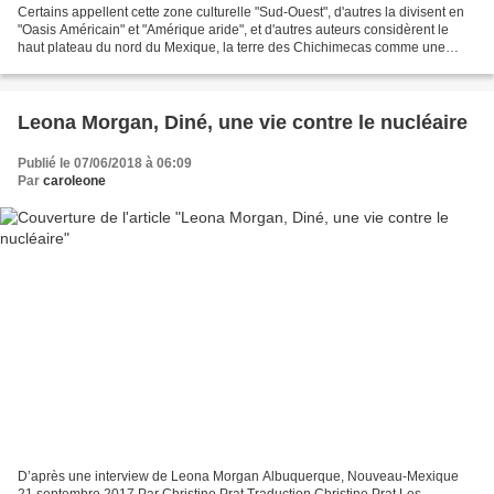
Certains appellent cette zone culturelle "Sud-Ouest", d'autres la divisent en
"Oasis Américain" et "Amérique aride", et d'autres auteurs considèrent le
haut plateau du nord du Mexique, la terre des Chichimecas comme une
sous-zone de la Méso-Amérique.Situé...
Leona Morgan, Diné, une vie contre le nucléaire
Publié le 07/06/2018 à 06:09
Par
caroleone
D’après une interview de Leona Morgan Albuquerque, Nouveau-Mexique
21 septembre 2017 Par Christine Prat Traduction Christine Prat Les