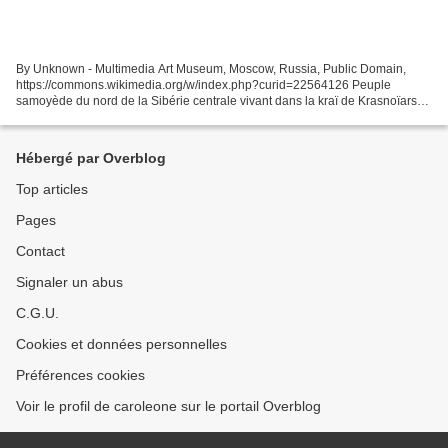
By Unknown - Multimedia Art Museum, Moscow, Russia, Public Domain,
https://commons.wikimedia.org/w/index.php?curid=22564126 Peuple
samoyède du nord de la Sibérie centrale vivant dans la kraï de Krasnoïarsk,
et faisant partie des « peuples peu nombreux...
Hébergé par Overblog
Top articles
Pages
Contact
Signaler un abus
C.G.U.
Cookies et données personnelles
Préférences cookies
Voir le profil de caroleone sur le portail Overblog