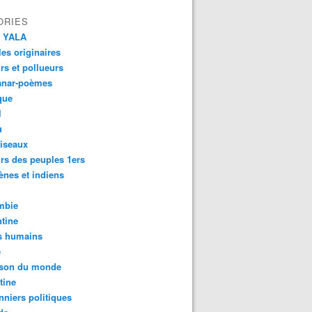
ORIES
 YALA
es originaires
urs et pollueurs
anar-poèmes
que
l
u
iseaux
rs des peuples 1ers
ènes et indiens
mbie
tine
s humains
é
son du monde
tine
nniers politiques