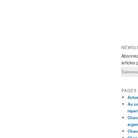
NEWSL
Abonnez
articles 
Email
PAGES
Actua
Au co
réper
Chans
argen
Chans
Chan