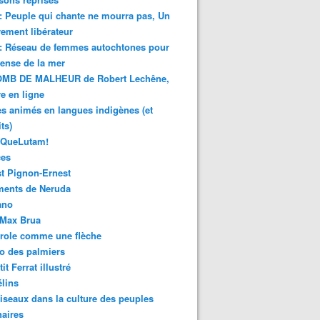
 : Peuple qui chante ne mourra pas, Un
ment libérateur
 : Réseau de femmes autochtones pour
fense de la mer
MB DE MALHEUR de Robert Lechêne,
re en ligne
s animés en langues indigènes (et
ts)
sQueLutam!
ces
t Pignon-Ernest
ments de Neruda
ano
-Max Brua
role comme une flèche
o des palmiers
it Ferrat illustré
élins
iseaux dans la culture des peuples
naires