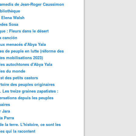
samedis de Jean-Roger Caussimon
bliothèque
 Elena Walsh
edes Sosa
ue : Fleurs dans le désert
a canción
aux menacés d'Abya Yala
es de peuple en lutte (réforme des
ites mobilisations 2023)
es autochtones d'Abya Yala
les du monde
ist des petits castors
toire des peuples originaires
 Les treize graines zapatistes :
rsations depuis les peuples
naires
r Jara
ta Parra
de la terre. L'histoire, ce sont les
es qui la racontent