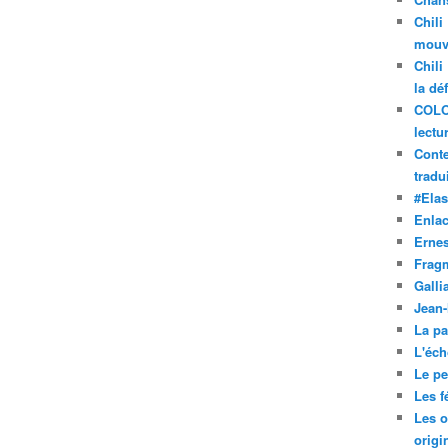
Chili
mouve
Chili
la dé
COLO
lectu
Conte
tradui
#Ela
Enla
Ernes
Frag
Galli
Jean
La pa
L'éch
Le pet
Les f
Les o
origi