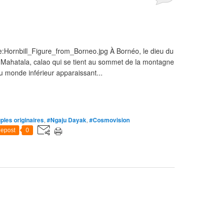
le:Hornbill_Figure_from_Borneo.jpg À Bornéo, le dieu du
Mahatala, calao qui se tient au sommet de la montagne
u monde inférieur apparaissant...
ples originaires
,
#Ngaju Dayak
,
#Cosmovision
epost
0