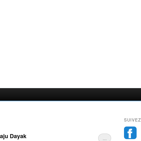
SUIVEZ
gaju Dayak
…