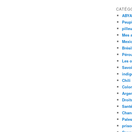
CATÉG
ABYA
Peupl
pille
Mes 
Mexi
Brési
Péro
Les o
Savoi
indig
Chili
Colo
Argen
Droit
Sant
Chan
Pales
priso