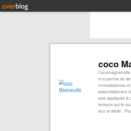
coco Ma
Cocomagnanville 
m'a permis de dev
connaissances et 
essentiellement d
suis appliquée à 
lecteurs qui le s
leur ai dédié : P