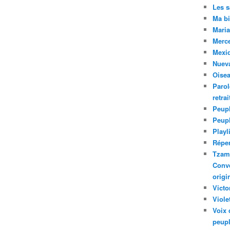
Les 
Ma bi
Maria
Merc
Mexiq
Nuev
Oise
Parol
retra
Peupl
Peup
Playl
Réper
Tzam.
Conve
origi
Victo
Viole
Voix 
peupl