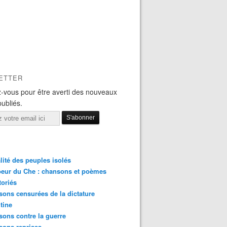
ETTER
-vous pour être averti des nouveaux
publiés.
lité des peuples isolés
eur du Che : chansons et poèmes
toriés
ons censurées de la dictature
tine
ons contre la guerre
sons reprises