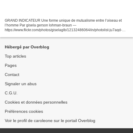
GRAND INDICATEUR Une forme unique de mutualisme entre l’oiseau et
l’homme Par gisela gerson lohman-braun —
https://www.flickr.com/photos/giselaglb/12132486064/in/photolist-ju7aqd-
jsSJKz-diLC9n-jJ8Uvf-icEWTH-icEVwV-icEQEF-icEit4, CC BY-SA 2.0,
https://commons.wikimedia.org/w/index.php?curid=33877845...
Hébergé par Overblog
Top articles
Pages
Contact
Signaler un abus
C.G.U.
Cookies et données personnelles
Préférences cookies
Voir le profil de caroleone sur le portail Overblog