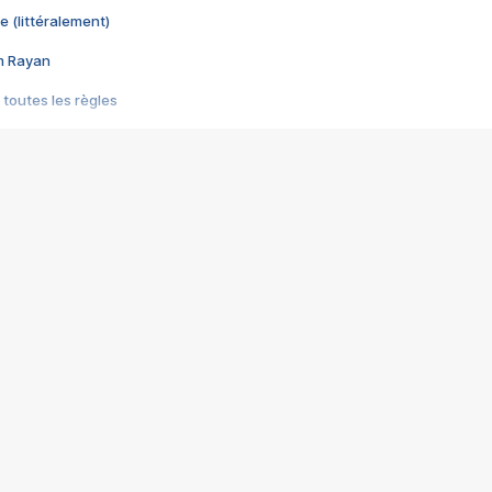
e (littéralement)
im Rayan
 toutes les règles
s les jeux vidéo
us choquant de Rockstar ? - Le scandale BULLY
e plus moche de Steam
du RÊVE tourne au CAUCHEMAR
pendant 8 heures
it… à tort
umiliés par un jeu vidéo
ire - Final Fantasy 8
ti un empire - Age of Empires