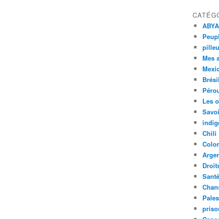
CATÉG
ABYA
Peupl
pille
Mes 
Mexi
Brési
Péro
Les o
Savoi
indig
Chili
Colo
Argen
Droit
Sant
Chan
Pales
priso