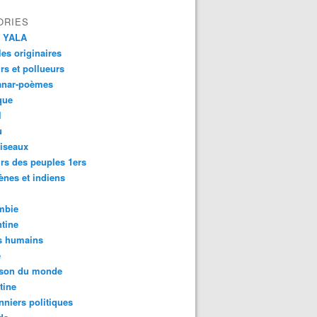
ORIES
 YALA
es originaires
urs et pollueurs
anar-poèmes
que
l
u
iseaux
rs des peuples 1ers
ènes et indiens
mbie
tine
s humains
é
son du monde
tine
nniers politiques