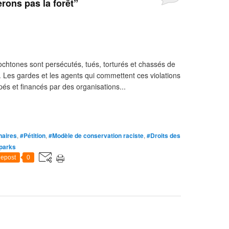
erons pas la forêt”
ochtones sont persécutés, tués, torturés et chassés de
. Les gardes et les agents qui commettent ces violations
és et financés par des organisations...
naires
,
#Pétition
,
#Modèle de conservation raciste
,
#Droits des
 parks
epost
0