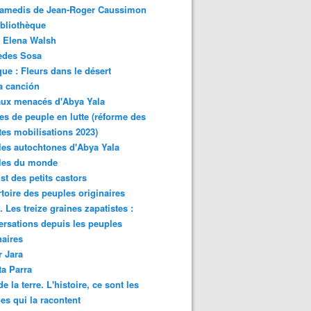
samedis de Jean-Roger Caussimon
bliothèque
 Elena Walsh
edes Sosa
ue : Fleurs dans le désert
a canción
aux menacés d'Abya Yala
es de peuple en lutte (réforme des
ites mobilisations 2023)
es autochtones d'Abya Yala
les du monde
ist des petits castors
toire des peuples originaires
 Les treize graines zapatistes :
rsations depuis les peuples
naires
r Jara
ta Parra
de la terre. L'histoire, ce sont les
es qui la racontent