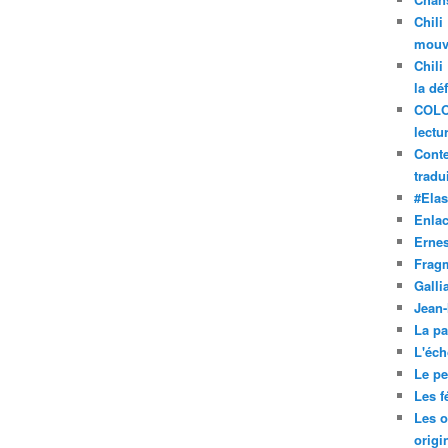
Chili
mouve
Chili
la dé
COLO
lectu
Conte
tradui
#Ela
Enla
Ernes
Frag
Galli
Jean
La pa
L'éch
Le pet
Les f
Les o
origi