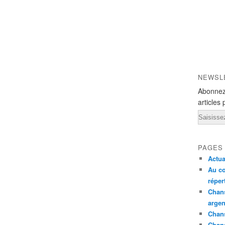
NEWSL
Abonnez
articles 
Email
PAGES
Actua
Au co
réper
Chans
argen
Chans
Chan