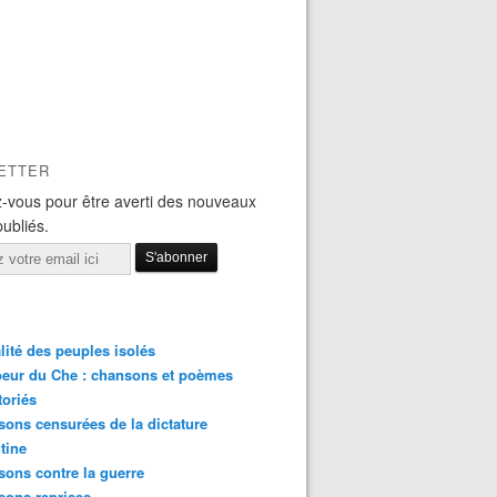
ETTER
-vous pour être averti des nouveaux
publiés.
lité des peuples isolés
eur du Che : chansons et poèmes
toriés
ons censurées de la dictature
tine
ons contre la guerre
sons reprises