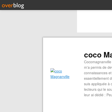
coco Ma
Cocomagnanville 
m'a permis de dev
connaissances et 
essentiellement d
suis appliquée à 
lecteurs qui le s
leur ai dédié : P