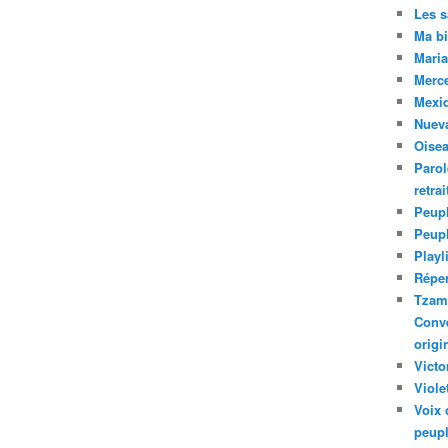
Les 
Ma bi
Maria
Merc
Mexiq
Nuev
Oise
Parol
retra
Peupl
Peup
Playl
Réper
Tzam.
Conve
origi
Victo
Viole
Voix 
peupl