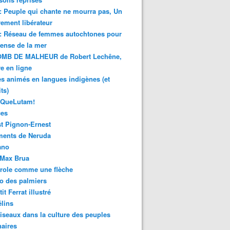
 : Peuple qui chante ne mourra pas, Un
ment libérateur
 : Réseau de femmes autochtones pour
fense de la mer
MB DE MALHEUR de Robert Lechêne,
re en ligne
s animés en langues indigènes (et
ts)
sQueLutam!
ces
t Pignon-Ernest
ments de Neruda
ano
-Max Brua
role comme une flèche
o des palmiers
it Ferrat illustré
élins
iseaux dans la culture des peuples
naires