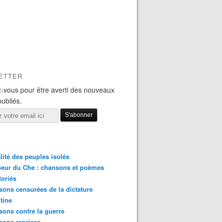
ETTER
-vous pour être averti des nouveaux
publiés.
lité des peuples isolés
eur du Che : chansons et poèmes
toriés
ons censurées de la dictature
tine
ons contre la guerre
sons reprises