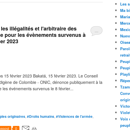
Les 
Ma bi
Maria
Merc
 illégalités et l'arbitraire des
Mexiq
…
le pour les évènements survenus à
Nuev
ier 2023
Oise
Parol
retra
Peupl
Peup
Playl
15 février 2023 Bakatá, 15 février 2023. Le Conseil
Réper
 indigène de Colombie - ONIC, dénonce publiquement à la
Tzam.
 les événements survenus le 8 février...
Conve
origi
Victo
Viole
les originaires
,
#Droits humains
,
#Violences de l'armée
,
Voix 
peupl
epost
0