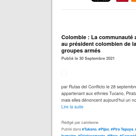
Colombie : La communauté a
au président colombien de l
groupes armés
Publié le 30 Septembre 2021
par Rutas del Conflicto le 28 septembr
appartenant aux ethnies Tucano, Piratap
mais elles dénoncent aujourd'hui un n
Lire la suite
Rédigé par
caroleone
Publié dans
#Tukano
,
#Pijao
,
#Pira Tapuya
,
humains
,
#Déplacements
,
#Meta
,
#Caquet