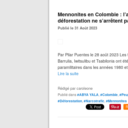
Mennonites en Colombie : l’a
déforestation ne s’arrêtent p
Publié le 31 Août 2023
Par Pilar Puentes le 28 août 2023 Les
Barrulia, Iwitsulibu et Tsabilonia ont é
paramilitaires dans les années 1980 et
Lire la suite
Rédigé par
caroleone
Publié dans
#ABYA YALA
,
#Colombie
,
#Peup
#Déforestation
,
#Narcotrafic
,
#Mennonites
R