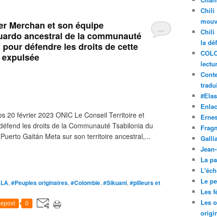
Chili
mouve
yer Merchan et son équipe
…
Chili
guardo ancestral de la communauté
la dé
 pour défendre les droits de cette
COLO
 expulsée
lectu
Conte
tradui
#Ela
Enla
20 février 2023 ONIC Le Conseil Territoire et
Ernes
défend les droits de la Communauté Tsabilonia du
Frag
Puerto Gaitán Meta sur son territoire ancestral,...
Galli
Jean
La pa
L'éch
Le pet
ALA
,
#Peuples originaires
,
#Colombie
,
#Sikuani
,
#pilleurs et
Les f
Les o
epost
0
origi