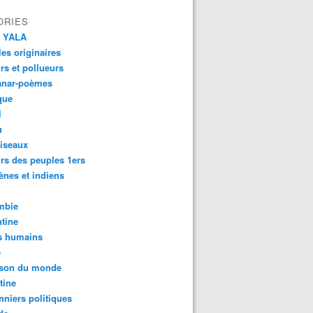
ORIES
 YALA
es originaires
urs et pollueurs
anar-poèmes
que
l
u
iseaux
rs des peuples 1ers
ènes et indiens
mbie
tine
s humains
é
son du monde
tine
nniers politiques