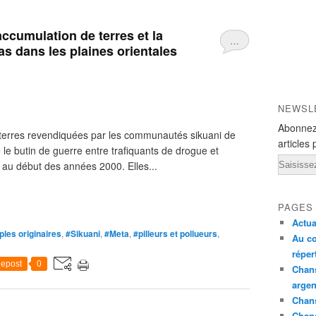
ccumulation de terres et la
…
as dans les plaines orientales
NEWSL
Abonnez
 terres revendiquées par les communautés sikuani de
articles 
té le butin de guerre entre trafiquants de drogue et
Email
 au début des années 2000. Elles...
PAGES
Actua
les originaires
,
#Sikuani
,
#Meta
,
#pilleurs et pollueurs
,
Au co
réper
epost
0
Chans
argen
Chans
Chan