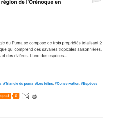
a région de l'Orénoque en
gle du Puma se compose de trois propriétés totalisant 2
que qui comprend des savanes tropicales saisonnières,
et des rivières. L’une des espèces...
a
,
#Triangle du puma
,
#Les félins
,
#Conservation
,
#Espèces
epost
0