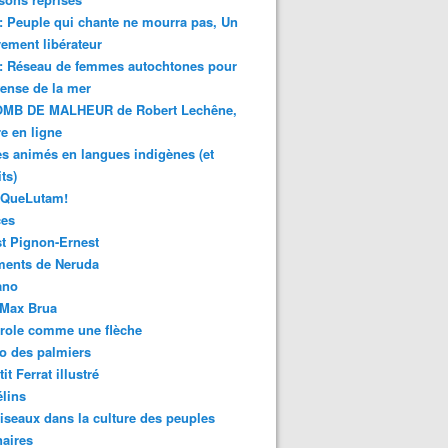
 : Peuple qui chante ne mourra pas, Un
ment libérateur
 : Réseau de femmes autochtones pour
fense de la mer
MB DE MALHEUR de Robert Lechêne,
re en ligne
s animés en langues indigènes (et
ts)
sQueLutam!
ces
t Pignon-Ernest
ments de Neruda
ano
-Max Brua
role comme une flèche
o des palmiers
it Ferrat illustré
élins
iseaux dans la culture des peuples
naires