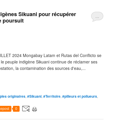
digènes Sikuani pour récupérer
…
e poursuit
T 2024 Mongabay Latam et Rutas del Conflicto se
 le peuple indigène Sikuani continue de réclamer ses
station, la contamination des sources d'eau,...
les originaires
,
#Sikuani
,
#Territoire
,
#pilleurs et pollueurs
,
epost
0