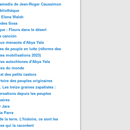
samedis de Jean-Roger Caussimon
bliothèque
 Elena Walsh
edes Sosa
ue : Fleurs dans le désert
a canción
aux menacés d'Abya Yala
es de peuple en lutte (réforme des
ites mobilisations 2023)
es autochtones d'Abya Yala
les du monde
ist des petits castors
toire des peuples originaires
 Les treize graines zapatistes :
rsations depuis les peuples
naires
r Jara
ta Parra
de la terre. L'histoire, ce sont les
es qui la racontent