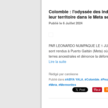
Colombie : l'odyssée des in
leur territoire dans le Meta s
Publié le 6 Juillet 2024
PAR LEONARDO NUMPAQUE LE 1 JUILLE
sont rendus à Puerto Gaitán (Meta) où
terres ancestrales et dénonce la défore
Lire la suite
Rédigé par
caroleone
Publié dans
#ABYA YALA
,
#Colombie
,
#Peup
#Meta
,
#Mennonites
R