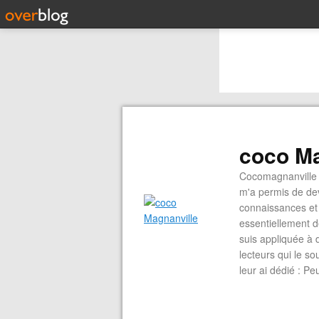
coco Ma
Cocomagnanville 
m'a permis de dev
connaissances et 
essentiellement d
suis appliquée à 
lecteurs qui le s
leur ai dédié : P