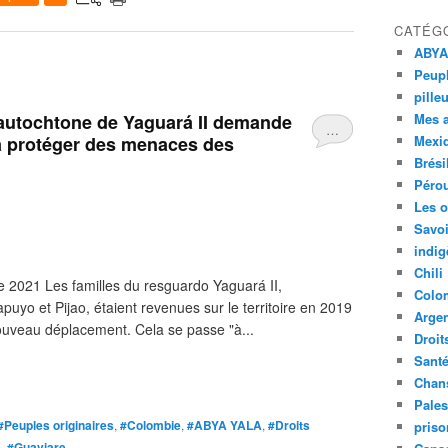
CATÉG
ABYA
Peupl
pille
utochtone de Yaguará II demande
Mes 
…
a protéger des menaces des
Mexi
Brési
Péro
Les o
Savoi
indig
Chili
e 2021 Les familles du resguardo Yaguará II,
Colo
uyo et Pijao, étaient revenues sur le territoire en 2019
Argen
ouveau déplacement. Cela se passe "à...
Droit
Sant
Chan
Pales
#Peuples originaires
,
#Colombie
,
#ABYA YALA
,
#Droits
priso
á
,
#Guaviare