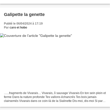
pollinisatrices. Deux bébés fougères...
Galipette la genette
Publié le 06/04/2024 à 17:19
Par
caro et hobo
.......fragments de Vivarais.... Vivarais, ô sauvage Vivarais En ton sein plein et
ferme Dans ta nature profonde Tes vallons échancrés Tes bois jamais
clairsemés Vivarais dans ce coin-là de la Sialinette Dis-moi, dis-moi Si par
hasard, vraiment par hasard...