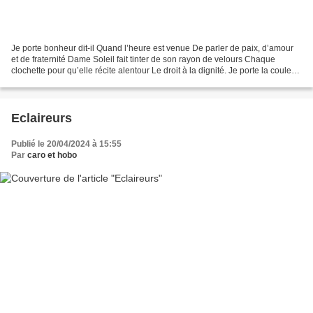
Je porte bonheur dit-il Quand l’heure est venue De parler de paix, d’amour
et de fraternité Dame Soleil fait tinter de son rayon de velours Chaque
clochette pour qu’elle récite alentour Le droit à la dignité. Je porte la couleur
mauve et la joie des insectes...
Eclaireurs
Publié le 20/04/2024 à 15:55
Par
caro et hobo