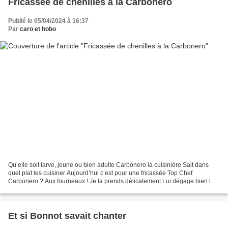
Fricassée de chenilles à la Carbonero
Publié le 05/04/2024 à 16:37
Par
caro et hobo
Qu’elle soit larve, jeune ou bien adulte Carbonero la cuisinière Sait dans
quel plat les cuisiner Aujourd’hui c’est pour une fricassée Top Chef
Carbonero ? Aux fourneaux ! Je la prends délicatement Lui dégage bien les
oreilles La débarrasse et l’écale...
Et si Bonnot savait chanter