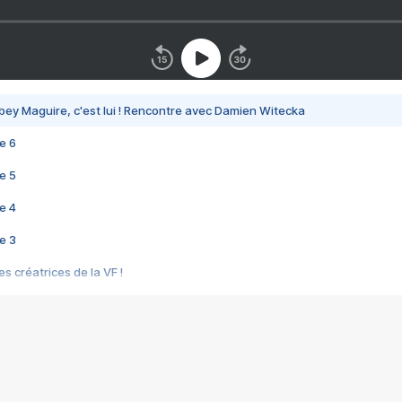
bey Maguire, c'est lui ! Rencontre avec Damien Witecka
e 6
e 5
e 4
e 3
s créatrices de la VF !
e 2
e 1
e Mektoub My Love arrive enfin ! Rencontre avec Shaïn Boumedine et Sal
i : après Toni en famille