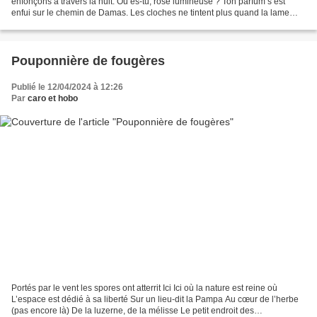
enfonçons à travers la nuit. Où es-tu, rose lumineuse ? Ton parfum s’est
enfui sur le chemin de Damas. Les cloches ne tintent plus quand la lame
atteint le rocher percé. A sa solitude, le...
Pouponnière de fougères
Publié le 12/04/2024 à 12:26
Par
caro et hobo
Portés par le vent les spores ont atterrit Ici Ici où la nature est reine où
L’espace est dédié à sa liberté Sur un lieu-dit la Pampa Au cœur de l’herbe
(pas encore là) De la luzerne, de la mélisse Le petit endroit des