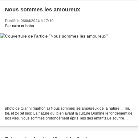
Nous sommes les amoureux
Publié le 06/04/2024 à 17:19
Par
caro et hobo
photo de Gianni (mahonia) Nous sommes les amoureux de la nature.... Toi,
toi, et toi (et moi) La nature qui bien avant la culture Domine le fondement de
nos vies. Nous sommes profondément épris Tels des enfants Le sourire
s’épanouit A la vue de la moindre...