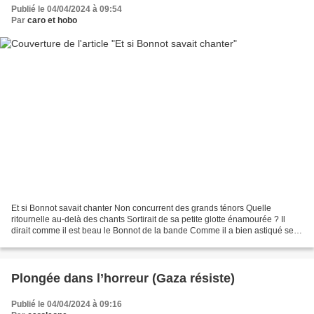
Publié le 04/04/2024 à 09:54
Par
caro et hobo
Et si Bonnot savait chanter Non concurrent des grands ténors Quelle
ritournelle au-delà des chants Sortirait de sa petite glotte énamourée ? Il
dirait comme il est beau le Bonnot de la bande Comme il a bien astiqué ses
plumes Pris son bain dans le précieux...
Plongée dans l’horreur (Gaza résiste)
Publié le 04/04/2024 à 09:16