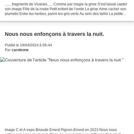
........fragments de Vivarais...... Comme par magie la grive S’est laissé capter
son image Fille de la rosée Petit enfant de l’onde La grive Aime cacher son
plumetis Entre les herbes, parmi les gris-verts Au sein des taillis La petite
grive est trop timide...
Nous nous enfonçons à travers la nuit.
Publié le 18/04/2024 à 08:44
Par
caroleone
image C et A expo Brioude Ernest Pignon-Ernest en 2023 Nous nous