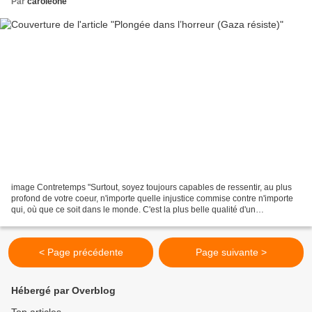
Par
caroleone
image Contretemps "Surtout, soyez toujours capables de ressentir, au plus
profond de votre coeur, n'importe quelle injustice commise contre n'importe
qui, où que ce soit dans le monde. C'est la plus belle qualité d'un
révolutionnaire." Che Guevara Planète...
< Page précédente
Page suivante >
Hébergé par Overblog