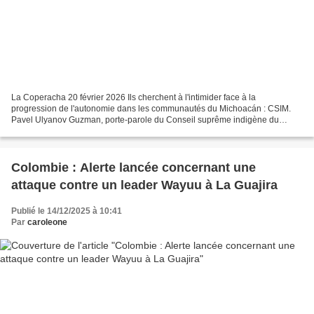
La Coperacha 20 février 2026 Ils cherchent à l'intimider face à la
progression de l'autonomie dans les communautés du Michoacán : CSIM.
Pavel Ulyanov Guzman, porte-parole du Conseil suprême indigène du
Michoacán (CSIM), a reçu de nouvelles menaces de...
Colombie : Alerte lancée concernant une
attaque contre un leader Wayuu à La Guajira
Publié le 14/12/2025 à 10:41
Par
caroleone