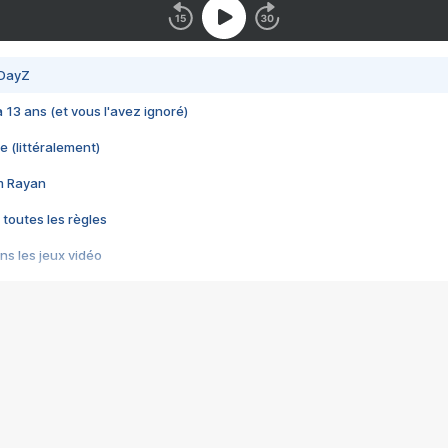
 DayZ
 a 13 ans (et vous l'avez ignoré)
e (littéralement)
im Rayan
 toutes les règles
s les jeux vidéo
us choquant de Rockstar ? - Le scandale BULLY
e plus moche de Steam
du RÊVE tourne au CAUCHEMAR
pendant 8 heures
it… à tort