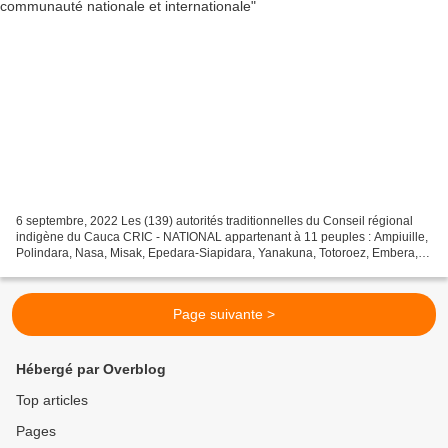
6 septembre, 2022 Les (139) autorités traditionnelles du Conseil régional
indigène du Cauca CRIC - NATIONAL appartenant à 11 peuples : Ampiuille,
Polindara, Nasa, Misak, Epedara-Siapidara, Yanakuna, Totoroez, Embera,
Kokonuko, Kisgo et Ingas, dénoncent...
Page suivante >
Hébergé par Overblog
Top articles
Pages