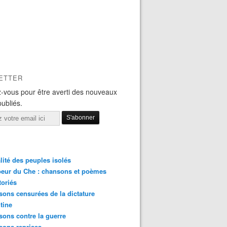
ETTER
-vous pour être averti des nouveaux
publiés.
lité des peuples isolés
eur du Che : chansons et poèmes
toriés
ons censurées de la dictature
tine
ons contre la guerre
sons reprises