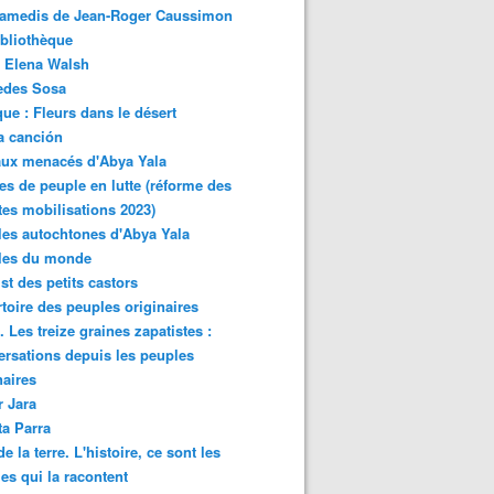
samedis de Jean-Roger Caussimon
bliothèque
 Elena Walsh
edes Sosa
ue : Fleurs dans le désert
a canción
aux menacés d'Abya Yala
es de peuple en lutte (réforme des
ites mobilisations 2023)
es autochtones d'Abya Yala
les du monde
ist des petits castors
toire des peuples originaires
 Les treize graines zapatistes :
rsations depuis les peuples
naires
r Jara
ta Parra
de la terre. L'histoire, ce sont les
es qui la racontent