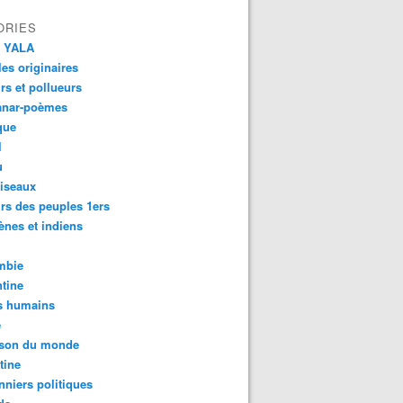
ORIES
 YALA
es originaires
urs et pollueurs
anar-poèmes
que
l
u
iseaux
rs des peuples 1ers
ènes et indiens
mbie
tine
s humains
é
son du monde
tine
nniers politiques