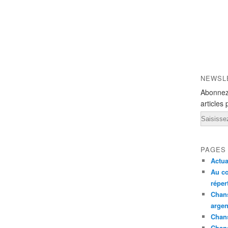
NEWSL
Abonnez
articles 
Email
PAGES
Actua
Au co
réper
Chans
argen
Chans
Chan