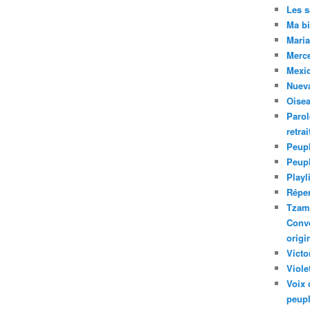
Les 
Ma bi
Maria
Merc
Mexiq
Nuev
Oise
Parol
retra
Peupl
Peup
Playl
Réper
Tzam.
Conve
origi
Victo
Viole
Voix 
peupl