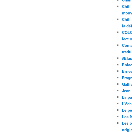
Chili
mouve
Chili
la dé
COLO
lectu
Conte
tradui
#Ela
Enla
Ernes
Frag
Galli
Jean
La pa
L'éch
Le pet
Les f
Les o
origi