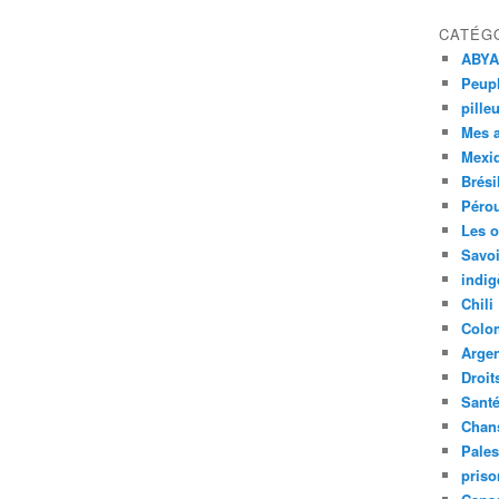
CATÉG
ABYA
Peupl
pille
Mes 
Mexi
Brési
Péro
Les o
Savoi
indig
Chili
Colo
Argen
Droit
Sant
Chan
Pales
priso