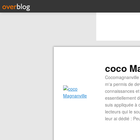
coco Ma
Cocomagnanville 
m'a permis de dev
connaissances et 
essentiellement d
suis appliquée à 
lecteurs qui le s
leur ai dédié : P