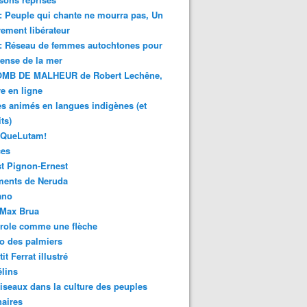
 : Peuple qui chante ne mourra pas, Un
ment libérateur
 : Réseau de femmes autochtones pour
fense de la mer
MB DE MALHEUR de Robert Lechêne,
re en ligne
s animés en langues indigènes (et
ts)
sQueLutam!
ces
t Pignon-Ernest
ments de Neruda
ano
-Max Brua
role comme une flèche
o des palmiers
it Ferrat illustré
élins
iseaux dans la culture des peuples
naires