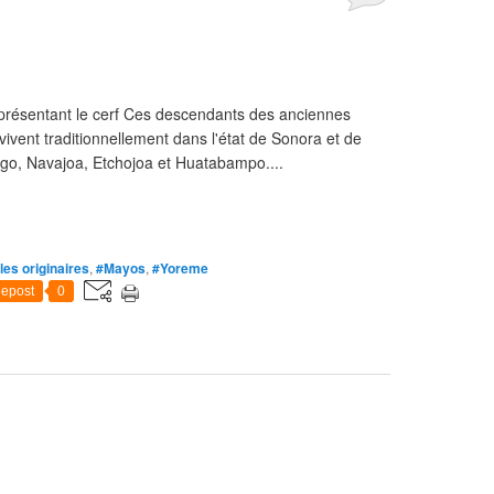
résentant le cerf Ces descendants des anciennes
ivent traditionnellement dans l'état de Sonora et de
iego, Navajoa, Etchojoa et Huatabampo....
es originaires
,
#Mayos
,
#Yoreme
epost
0