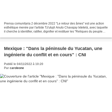
Prensa comunitaria 2 décembre 2022 "Le retour des âmes" est une action
esthétique menée par l'artiste Tz'utujil Anuto Chavajay Ixtetelá, avec laquelle
il cherche à identifier, ratifier, dignifier et restituer les "Reliques du peuple
maya" qui se trouvent...
Mexique : "Dans la péninsule du Yucatan, une
ingénierie du conflit et en cours" : CNI
Publié le 04/11/2022 à 10:20
Par
caroleone