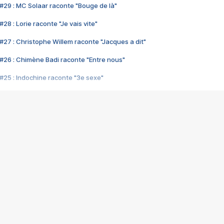
#29 : MC Solaar raconte "Bouge de là"
28 : Lorie raconte "Je vais vite"
#27 : Christophe Willem raconte "Jacques a dit"
#26 : Chimène Badi raconte "Entre nous"
#25 : Indochine raconte "3e sexe"
#24 : Zaho raconte "C'est chelou"
#23 : Patrick Bruel raconte "Au café des délices"
#22 : Kyo raconte "Le chemin"
#21 : Nolwenn Leroy raconte "Cassé"
#20 : Patrick Hernandez raconte "Born to be alive"
#19 : Lorie raconte "Près de moi"
#18 : Michael Jones raconte "A nos actes manqués" (avec Jean-Jacque
#17 : Khaled raconte "Aïcha"