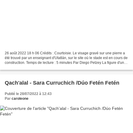
26 août 2022 18 h 06 Crédits : Courtoisie. Le visage gravé sur une pierre a
été trouvé par un enseignant d'Utatlán, sur le site où le stade est en cours de
construction. Temps de lecture : 5 minutes Par Diego Petzey La figure d'une
tête humaine, sculptée...
Qach'alal - Sara Curruchich /Dúo Fetén Fetén
Publié le 28/07/2022 à 12:43
Par
caroleone