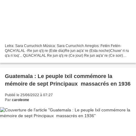
Letra: Sara Curruchich Música: Sara Curruchich Arreglos: Fetén Fetén-
QACH'ALAL -Re jun q'ij re (Este día)Re jun aq'a' re (Esta noche)Chuxe' ri ru
q'a ri loq'... QUACH'ALAL Re jun q'ij re (Ce jour) Re jun aq'a' re (Ce soir)
Chuxe' ri ru q'a ri loq'oläj...
Guatemala : Le peuple Ixil commémore la
mémoire de sept Principaux massacrés en 1936
Publié le 25/06/2022 à 07:27
Par
caroleone