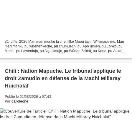
31 juillet 2026 Mari mari monkü ta che fillke Mapu tayin Willimapu mo. Mari
mari monkü pu wüenenkeche, pu chumüechi pu Apo ulmen, pu Lonko, pu
Machi, pu Lawentujo, pu Nguillatujo, pu Wünen Srütrü, pu Kona, pu Aukafo,
pu peñi ka pu lamüen ka chilenos consientes....
Chili : Nation Mapuche. Le tribunal applique le
droit Zamudio en défense de la Machi Millaray
Huichalaf
Publié le 01/08/2026 à 07:43
Par
caroleone