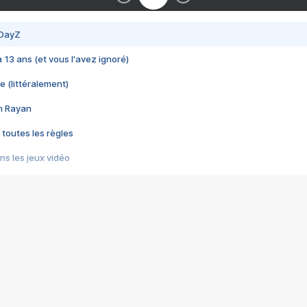
 DayZ
 a 13 ans (et vous l'avez ignoré)
e (littéralement)
im Rayan
 toutes les règles
s les jeux vidéo
us choquant de Rockstar ? - Le scandale BULLY
e plus moche de Steam
du RÊVE tourne au CAUCHEMAR
pendant 8 heures
it… à tort
umiliés par un jeu vidéo