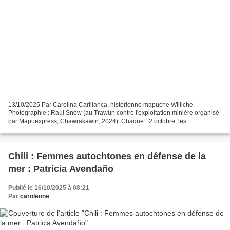
13/10/2025 Par Carolina Carillanca, historienne mapuche Williche.
Photographie : Raúl Snow (au Trawün contre l'exploitation minière organisé
par Mapuexpress, Chawrakawin, 2024). Chaque 12 octobre, les
significations politiques qui articulent des visions...
Chili : Femmes autochtones en défense de la
mer : Patricia Avendaño
Publié le 16/10/2025 à 08:21
Par
caroleone