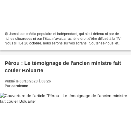
🔴 Jamais un média populaire et indépendant, qui n'est détenu ni par de
riches oligarques ni par l'Etat, n'avait arraché le droit d'être diffusé à la TV !
Nous si ! Le 20 octobre, nous serons sur vos écrans ! Soutenez-nous, et
faites partie de cette aventure...
Pérou : Le témoignage de l'ancien ministre fait
couler Boluarte
Publié le 03/10/2023 à 08:26
Par
caroleone