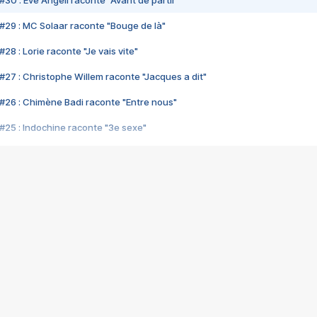
#30 : Eve Angeli raconte "Avant de partir"
#29 : MC Solaar raconte "Bouge de là"
28 : Lorie raconte "Je vais vite"
#27 : Christophe Willem raconte "Jacques a dit"
#26 : Chimène Badi raconte "Entre nous"
#25 : Indochine raconte "3e sexe"
#24 : Zaho raconte "C'est chelou"
#23 : Patrick Bruel raconte "Au café des délices"
#22 : Kyo raconte "Le chemin"
#21 : Nolwenn Leroy raconte "Cassé"
#20 : Patrick Hernandez raconte "Born to be alive"
#19 : Lorie raconte "Près de moi"
#18 : Michael Jones raconte "A nos actes manqués" (avec Jean-Jacque