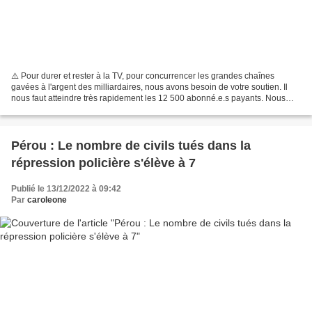
⚠️ Pour durer et rester à la TV, pour concurrencer les grandes chaînes
gavées à l'argent des milliardaires, nous avons besoin de votre soutien. Il
nous faut atteindre très rapidement les 12 500 abonné.e.s payants. Nous
comptons sur vous ! 👉 https://www.lemediatv.fr/soutien...
Pérou : Le nombre de civils tués dans la
répression policière s'élève à 7
Publié le 13/12/2022 à 09:42
Par
caroleone