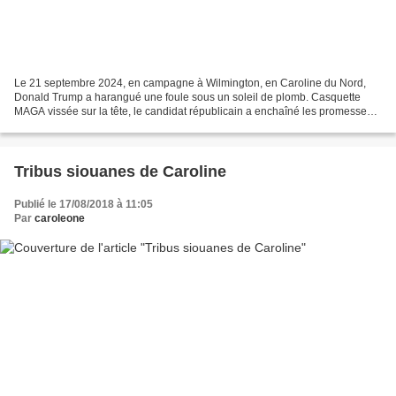
Le 21 septembre 2024, en campagne à Wilmington, en Caroline du Nord,
Donald Trump a harangué une foule sous un soleil de plomb. Casquette
MAGA vissée sur la tête, le candidat républicain a enchaîné les promesses.
L’une d’elles, inattendue mais stratégique,...
Tribus siouanes de Caroline
Publié le 17/08/2018 à 11:05
Par
caroleone