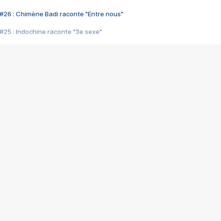
#26 : Chimène Badi raconte "Entre nous"
#25 : Indochine raconte "3e sexe"
#24 : Zaho raconte "C'est chelou"
#23 : Patrick Bruel raconte "Au café des délices"
#22 : Kyo raconte "Le chemin"
#21 : Nolwenn Leroy raconte "Cassé"
#20 : Patrick Hernandez raconte "Born to be alive"
#19 : Lorie raconte "Près de moi"
#18 : Michael Jones raconte "A nos actes manqués" (avec Jean-Jacque
#17 : Khaled raconte "Aïcha"
#16 : Corneille raconte "Parce qu'on vient de loin"
#15 : Indochine raconte "L'aventurier"