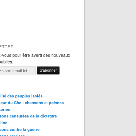
ETTER
-vous pour être averti des nouveaux
publiés.
lité des peuples isolés
eur du Che : chansons et poèmes
toriés
ons censurées de la dictature
tine
ons contre la guerre
sons reprises