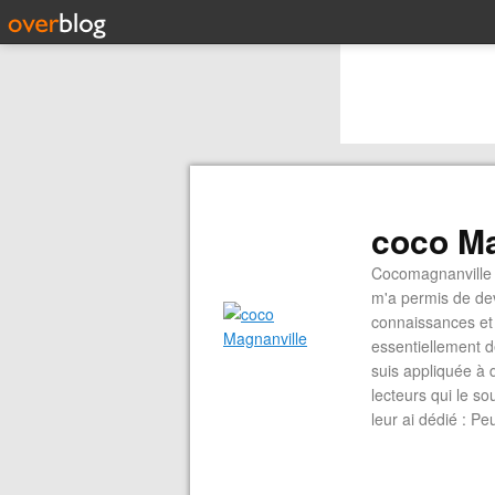
coco Ma
Cocomagnanville 
m'a permis de dev
connaissances et 
essentiellement d
suis appliquée à 
lecteurs qui le s
leur ai dédié : P