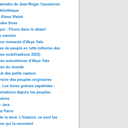
samedis de Jean-Roger Caussimon
bliothèque
 Elena Walsh
edes Sosa
ue : Fleurs dans le désert
a canción
aux menacés d'Abya Yala
es de peuple en lutte (réforme des
ites mobilisations 2023)
es autochtones d'Abya Yala
les du monde
ist des petits castors
toire des peuples originaires
 Les treize graines zapatistes :
rsations depuis les peuples
naires
r Jara
ta Parra
de la terre. L'histoire, ce sont les
es qui la racontent