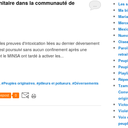
anitaire dans la communauté de
Les 
…
Ma bi
Maria
Merc
Mexiq
Nuev
Oise
es preuves d'intoxication liées au dernier déversement
Parol
s'est poursuivi sans aucun confinement après une
retra
 le MINSA ont tardé à activer les...
Peupl
Peup
Playl
Réper
,
#Peuples originaires
,
#pilleurs et pollueurs
,
#Déversements
Tzam.
Conve
epost
0
origi
Victo
Viole
Voix 
peupl