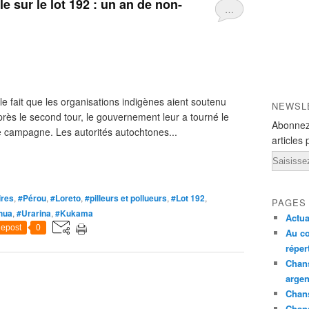
e sur le lot 192 : un an de non-
…
e fait que les organisations indigènes aient soutenu
NEWSL
après le second tour, le gouvernement leur a tourné le
Abonnez
e campagne. Les autorités autochtones...
articles 
Email
ires
,
#Pérou
,
#Loreto
,
#pilleurs et pollueurs
,
#Lot 192
,
PAGES
hua
,
#Urarina
,
#Kukama
Actua
epost
0
Au co
réper
Chans
argen
Chans
Chan