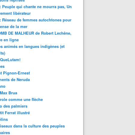
 : Peuple qui chante ne mourra pas, Un
ment libérateur
 : Réseau de femmes autochtones pour
fense de la mer
MB DE MALHEUR de Robert Lechêne,
re en ligne
s animés en langues indigènes (et
ts)
sQueLutam!
ces
t Pignon-Ernest
ments de Neruda
ano
-Max Brua
role comme une flèche
o des palmiers
it Ferrat illustré
élins
iseaux dans la culture des peuples
naires