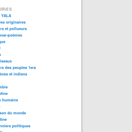
ORIES
 YALA
es originaires
urs et pollueurs
anar-poèmes
que
l
u
iseaux
rs des peuples 1ers
ènes et indiens
mbie
tine
s humains
é
son du monde
tine
nniers politiques