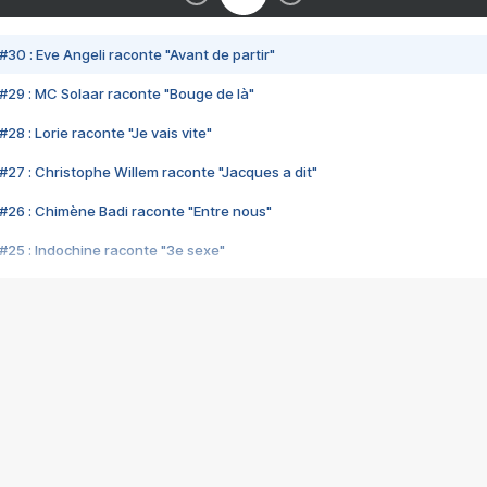
#30 : Eve Angeli raconte "Avant de partir"
#29 : MC Solaar raconte "Bouge de là"
28 : Lorie raconte "Je vais vite"
#27 : Christophe Willem raconte "Jacques a dit"
#26 : Chimène Badi raconte "Entre nous"
#25 : Indochine raconte "3e sexe"
#24 : Zaho raconte "C'est chelou"
#23 : Patrick Bruel raconte "Au café des délices"
#22 : Kyo raconte "Le chemin"
#21 : Nolwenn Leroy raconte "Cassé"
#20 : Patrick Hernandez raconte "Born to be alive"
#19 : Lorie raconte "Près de moi"