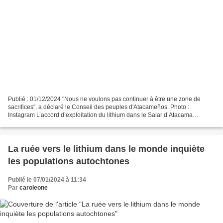
Publié : 01/12/2024 "Nous ne voulons pas continuer à être une zone de
sacrifices", a déclaré le Conseil des peuples d'Atacameños. Photo :
Instagram L’accord d’exploitation du lithium dans le Salar d’Atacama
jusqu’en 2060 n’a pas été consulté avec les...
La ruée vers le lithium dans le monde inquiète
les populations autochtones
Publié le 07/01/2024 à 11:34
Par
caroleone