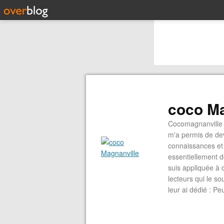
coco Ma
Cocomagnanville 
m'a permis de dev
connaissances et 
essentiellement d
suis appliquée à 
lecteurs qui le s
leur ai dédié : P