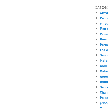
CATÉG
ABYA
Peupl
pille
Mes 
Mexi
Brési
Péro
Les o
Savoi
indig
Chili
Colo
Argen
Droit
Sant
Chan
Pales
priso