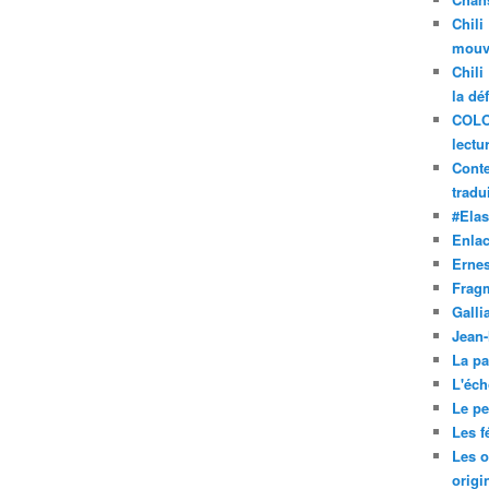
Chili
mouve
Chili
la dé
COLO
lectu
Conte
tradui
#Ela
Enla
Ernes
Frag
Galli
Jean
La pa
L'éch
Le pet
Les f
Les o
origi