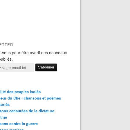
ETTER
-vous pour être averti des nouveaux
publiés.
lité des peuples isolés
eur du Che : chansons et poèmes
toriés
ons censurées de la dictature
tine
ons contre la guerre
sons reprises