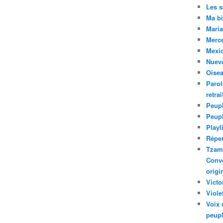
Les 
Ma bi
Maria
Merc
Mexiq
Nuev
Oise
Parol
retra
Peupl
Peup
Playl
Réper
Tzam.
Conve
origi
Victo
Viole
Voix 
peupl