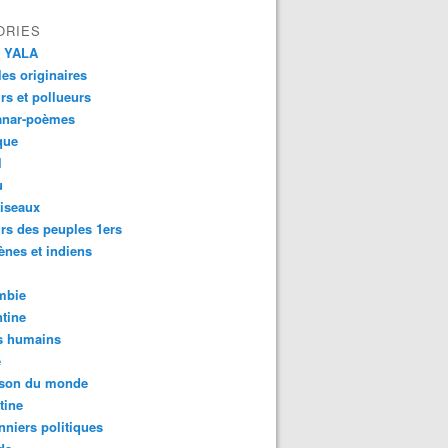
ORIES
 YALA
es originaires
urs et pollueurs
anar-poèmes
que
l
u
iseaux
rs des peuples 1ers
ènes et indiens
mbie
tine
s humains
é
son du monde
tine
nniers politiques