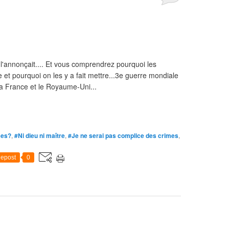
n l'annonçait.... Et vous comprendrez pourquoi les
 et pourquoi on les y a fait mettre...3e guerre mondiale
la France et le Royaume-Uni...
mes?
,
#Ni dieu ni maître
,
#Je ne serai pas complice des crimes
,
epost
0