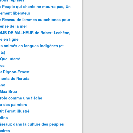
 : Peuple qui chante ne mourra pas, Un
ment libérateur
 : Réseau de femmes autochtones pour
fense de la mer
MB DE MALHEUR de Robert Lechêne,
re en ligne
s animés en langues indigènes (et
ts)
sQueLutam!
ces
t Pignon-Ernest
ments de Neruda
ano
-Max Brua
role comme une flèche
o des palmiers
it Ferrat illustré
élins
iseaux dans la culture des peuples
naires