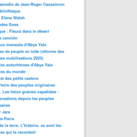
samedis de Jean-Roger Caussimon
bliothèque
 Elena Walsh
edes Sosa
ue : Fleurs dans le désert
a canción
aux menacés d'Abya Yala
es de peuple en lutte (réforme des
ites mobilisations 2023)
es autochtones d'Abya Yala
les du monde
ist des petits castors
toire des peuples originaires
 Les treize graines zapatistes :
rsations depuis les peuples
naires
r Jara
ta Parra
de la terre. L'histoire, ce sont les
es qui la racontent