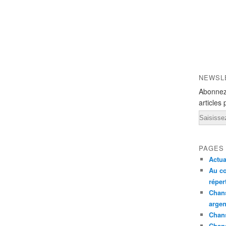
NEWSL
Abonnez
articles 
Email
PAGES
Actua
Au co
réper
Chans
argen
Chans
Chan