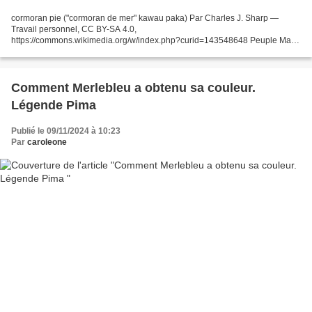
cormoran pie ("cormoran de mer" kawau paka) Par Charles J. Sharp —
Travail personnel, CC BY-SA 4.0,
https://commons.wikimedia.org/w/index.php?curid=143548648 Peuple Maori
Autrefois, une lutte avait lieu entre les oiseaux marins et les oiseaux
terrestres,...
Comment Merlebleu a obtenu sa couleur.
Légende Pima
Publié le 09/11/2024 à 10:23
Par
caroleone