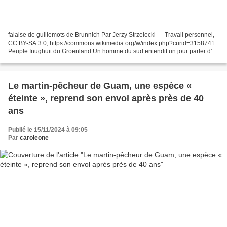
falaise de guillemots de Brunnich Par Jerzy Strzelecki — Travail personnel,
CC BY-SA 3.0, https://commons.wikimedia.org/w/index.php?curid=3158741
Peuple Inughuit du Groenland Un homme du sud entendit un jour parler d'un
guillemot qui pouvait parler. On...
Le martin-pêcheur de Guam, une espèce «
éteinte », reprend son envol après près de 40
ans
Publié le 15/11/2024 à 09:05
Par
caroleone