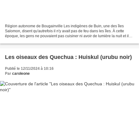
Région autonome de Bougainville Les indigènes de Buin, une des îles
Salomon, disent qu'autrefois il n'y avait pas de feu dans les îles. À cette
époque, les gens ne pouvaient pas cuisiner ni avoir de lumière la nuit et ils
mangeaient leur nourriture crue....
Les oiseaux des Quechua : Huiskul (urubu noir)
Publié le 12/11/2024 à 10:16
Par
caroleone