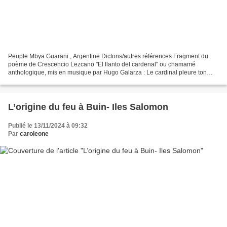
Peuple Mbya Guarani , Argentine Dictons/autres références Fragment du
poème de Crescencio Lezcano "El llanto del cardenal" ou chamamé
anthologique, mis en musique par Hugo Galarza : Le cardinal pleure ton
chant Tu seras consolé Quand une belle guaynita...
L’origine du feu à Buin- Iles Salomon
Publié le 13/11/2024 à 09:32
Par
caroleone