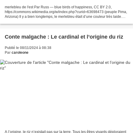
merlebleu de l'est Par Russ — blue birds of happiness, CC BY 2.0,
https://commons.wikimedia.org/w/index.php?curid=63698473 (peuple Pima,
Arizona) Il y a bien longtemps, le merlebleu était d’une couleur très laide.
Mais Merlebleu connaissait un lac où...
Conte malgache : Le cardinal et l’origine du riz
Publié le 08/11/2024 à 08:38
Par
caroleone
A l’origine, le riz n’existait pas sur la terre. Tous les êtres vivants déploraient