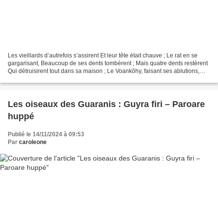
Les vieillards d’autrefois s’assirent Et leur tête était chauve ; Le rat en se
gargarisant, Beaucoup de ses dents tombèrent ; Mais quatre dents restèrent
Qui détruisirent tout dans sa maison ; Le Voankôhy, faisant ses ablutions,
Rouge devint son derrière....
Les oiseaux des Guaranis : Guyra firi – Paroare
huppé
Publié le 14/11/2024 à 09:53
Par
caroleone