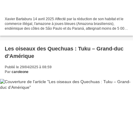
Xavier Bartaburu 14 avril 2025 Affecté par la réduction de son habitat et le
commerce illégal, l'amazone à joues bleues (Amazona brasiliensis),
endémique des côtes de São Paulo et du Paraná, atteignait moins de 5 000
individus à la fin du XXe siècle....
Les oiseaux des Quechuas : Tuku – Grand-duc
d’Amérique
Publié le 29/04/2025 à 08:59
Par
caroleone