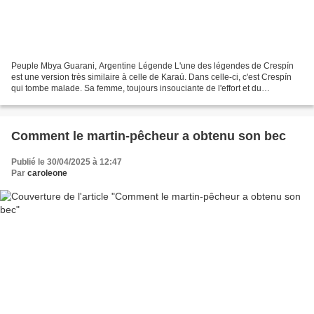
Peuple Mbya Guarani, Argentine Légende L'une des légendes de Crespín
est une version très similaire à celle de Karaú. Dans celle-ci, c'est Crespín
qui tombe malade. Sa femme, toujours insouciante de l'effort et du
dévouement de son mari à son travail,...
Comment le martin-pêcheur a obtenu son bec
Publié le 30/04/2025 à 12:47
Par
caroleone