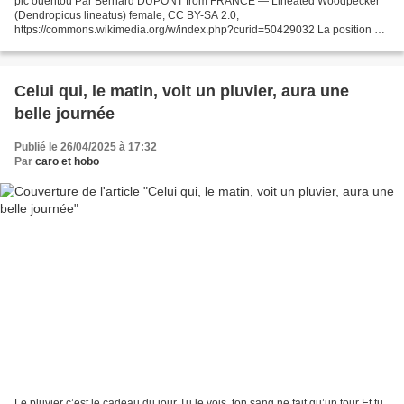
pic ouentou Par Bernard DUPONT from FRANCE — Lineated Woodpecker
(Dendropicus lineatus) female, CC BY-SA 2.0,
https://commons.wikimedia.org/w/index.php?curid=50429032 La position du
pic comme maître du miel est empiriquement fondée : même quand
l’écorce...
Celui qui, le matin, voit un pluvier, aura une
belle journée
Publié le 26/04/2025 à 17:32
Par
caro et hobo
Le pluvier c’est le cadeau du jour Tu le vois, ton sang ne fait qu’un tour Et tu