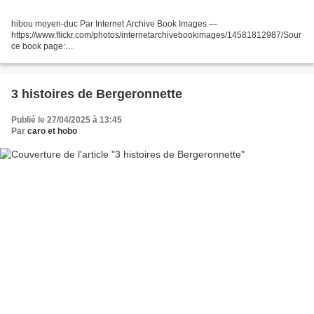
hibou moyen-duc Par Internet Archive Book Images —
https://www.flickr.com/photos/internetarchivebookimages/14581812987/Sour
ce book page:
https://archive.org/stream/animallifeworldo119021903lond/animallifeworldo1
19021903lond#page/n251/mode/1up, No restrictions,...
3 histoires de Bergeronnette
Publié le 27/04/2025 à 13:45
Par
caro et hobo