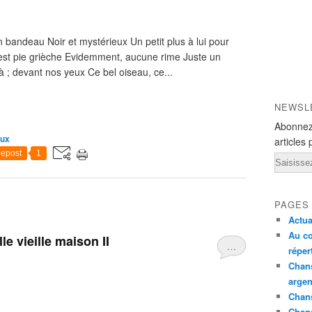
n bandeau Noir et mystérieux Un petit plus à lui pour
est pie grièche Evidemment, aucune rime Juste un
; devant nos yeux Ce bel oiseau, ce...
NEWSL
Abonnez
aux
articles 
epost
1
Email
PAGES
Actua
Au co
le vieille maison II
…
réper
Chans
argen
Chans
Chan