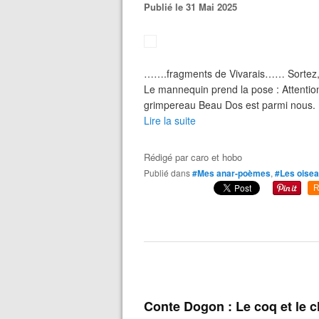
Publié le 31 Mai 2025
…….fragments de Vivarais…… Sortez, pal
Le mannequin prend la pose : Attention,
grimpereau Beau Dos est parmi nous. Il
Lire la suite
Rédigé par
caro et hobo
Publié dans
#Mes anar-poèmes
,
#Les oise
R
Conte Dogon : Le coq et le c