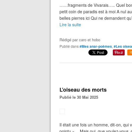
……fragments de Vivarais….. Quel bonh
petit coin de paradis est à moi A nul au
belles pierres ici Qui ne demandent qu’à
Lire la suite
Rédigé par
caro et hobo
Publié dans
#Mes anar-poèmes
,
#Les oise
R
L’oiseau des morts
Publié le 30 Mai 2025
Il était une fois un homme, dit-on, qui 
pointu »… Mais oui, que voulez-vous, c’é