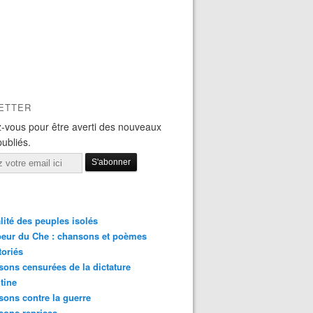
ETTER
-vous pour être averti des nouveaux
publiés.
lité des peuples isolés
eur du Che : chansons et poèmes
toriés
ons censurées de la dictature
tine
ons contre la guerre
sons reprises