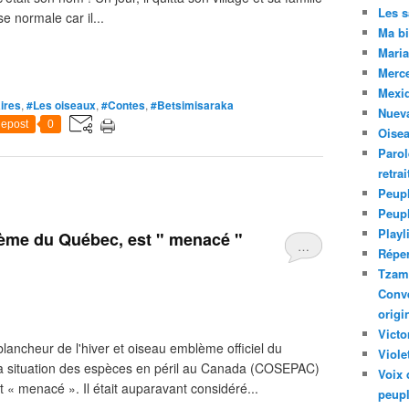
Les 
e normale car il...
Ma bi
Maria
Merc
Mexiq
ires
,
#Les oiseaux
,
#Contes
,
#Betsimisaraka
Nuev
epost
0
Oise
Parol
retra
Peupl
Peup
Playl
lème du Québec, est " menacé "
…
Réper
Tzam.
Conve
origi
Victo
lancheur de l'hiver et oiseau emblème officiel du
Viole
la situation des espèces en péril au Canada (COSEPAC)
Voix 
 « menacé ». Il était auparavant considéré...
peupl