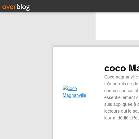
coco Ma
Cocomagnanville 
m'a permis de dev
connaissances et 
essentiellement d
suis appliquée à 
lecteurs qui le s
leur ai dédié : P