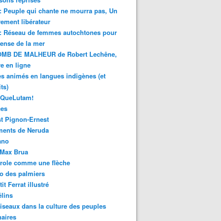
 : Peuple qui chante ne mourra pas, Un
ment libérateur
 : Réseau de femmes autochtones pour
fense de la mer
MB DE MALHEUR de Robert Lechêne,
re en ligne
s animés en langues indigènes (et
ts)
sQueLutam!
ces
t Pignon-Ernest
ments de Neruda
ano
-Max Brua
role comme une flèche
o des palmiers
it Ferrat illustré
élins
iseaux dans la culture des peuples
naires