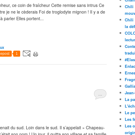
eur, ce coin de fraîcheur Cette remise sans intrus Ce
Chili
tre je ne le cèderais Foi de troglodyte mignon ! Il y a de
mouve
 parler Elles portent...
Chili
la dé
COLO
lectu
Conte
aux
tradui
epost
1
#Ela
Enla
Ernes
Frag
Galli
Jean
…
La pa
L'éch
Le pet
Les f
Les o
venait du sud. Loin dans le sud. Il s’appelait » Chapeau-
origi
tait son nom ! Un jour, il quitta son village et sa famille