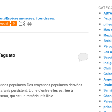
CATÉG
ABYA
ec
,
#Espèces menacées
,
#Les oiseaux
Peupl
epost
0
pille
Mes 
Mexi
Brési
Péro
Les o
Taguato
…
Savoi
indig
Chili
Colo
Argen
nces populaires Des croyances populaires dérivées
Droit
ranis persistent. L'une d'entre elles est liée à
Sant
iseau, qui est un remède infaillible...
Chan
Pales
priso