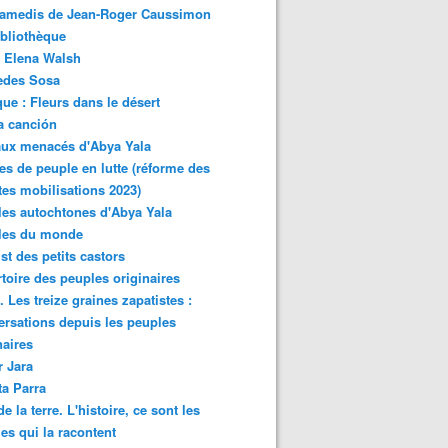
samedis de Jean-Roger Caussimon
bliothèque
 Elena Walsh
edes Sosa
ue : Fleurs dans le désert
a canción
aux menacés d'Abya Yala
es de peuple en lutte (réforme des
ites mobilisations 2023)
es autochtones d'Abya Yala
les du monde
ist des petits castors
toire des peuples originaires
 Les treize graines zapatistes :
rsations depuis les peuples
naires
r Jara
ta Parra
de la terre. L'histoire, ce sont les
es qui la racontent