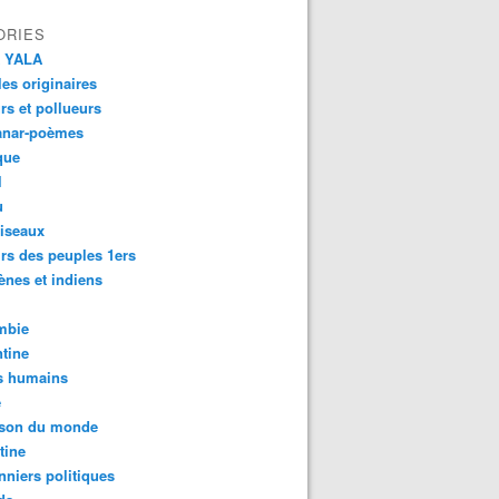
ORIES
 YALA
es originaires
urs et pollueurs
anar-poèmes
que
l
u
iseaux
rs des peuples 1ers
ènes et indiens
mbie
tine
s humains
é
son du monde
tine
nniers politiques