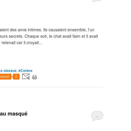
étaient des amis intimes. Ils causaient ensemble, l’un
eurs secrets. Chaque soir, le chat avait faim et il avait
etenait car il croyait...
s oiseaux
,
#Contes
epost
0
seau masqué
…