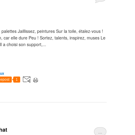
ettes Jaillissez, peintures Sur la toile, étalez-vous !
 car elle dure Peu ! Sortez, talents, inspirez, muses Le
 a choisi son support,...
aux
epost
1
hat
…