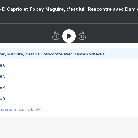
 DiCaprio et Tobey Maguire, c'est lui ! Rencontre avec Dam
bey Maguire, c'est lui ! Rencontre avec Damien Witecka
e 6
e 5
e 4
e 3
s créatrices de la VF !
e 2
e 1