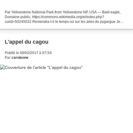
Par Yellowstone National Park from Yellowstone NP, USA — Bald eagle,
Domaine public, https://commons.wikimedia.org/w/index.php?
curid=50245032 Reviendra-t-il le temps où sur les ailes du pygargue Je
volais tendrement ? Le paysage par-dessous nous était...
L'appel du cagou
Publié le 08/02/2017 à 07:54
Par
caroleone