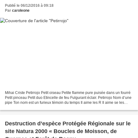
Publié le 06/12/2016 à 09:18
Par
caroleone
Mihai Criste Petirrojo Petit oiseau Petite flamme pure puisée dans un fourré
Petit pinceau Petit duo Etincelle de feu Fulgurant éclair. Petirrojo Nom d’une
pipe Ton nom est un furieux témoin du temps Il aime les R Il aime se les
rouler Il aime parler...
Destruction d’espèce Protégée Régionale sur le
site Natura 2000 « Boucles de Moisson, de