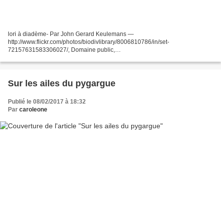
lori à diadème- Par John Gerard Keulemans —
http://www.flickr.com/photos/biodivlibrary/8006810786/in/set-
72157631583306027/, Domaine public,
https://commons.wikimedia.org/w/index.php?curid=12268611 Il y aurait
environ 208 espèces d’oiseaux en Nouvelle...
Sur les ailes du pygargue
Publié le 08/02/2017 à 18:32
Par
caroleone