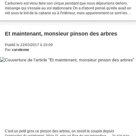
Carbonero est venu faire son cirque pendant que nous déjeunions dehors.
mésange qui s'essaie au vol stationnaire On a d'abord pensé qu'elle avait un
nid sous le toit de la cabane ou à l'intérieur, mais apparemment ce sont les
toiles d'araignées tout le...
Et maintenant, monsieur pinson des arbres
Publié le 22/03/2017 à 10:00
Par
caroleone
C'est un petit gros ce pinson des arbres, on revoit le couple depuis
l'approche du printemps. Mais là, pris en flag de gourmandise..... Je n'ai pas