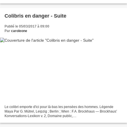
casque rouge, sur les photos, j'ai réussi...
Colibris en danger - Suite
Publié le 05/03/2017 à 09:00
Par
caroleone
Le colibri emporte d'ici pour là-bas les pensées des hommes. Légende
Maya Par G. Mütrel, Leipzig ; Berlin ; Wien : F.A. Brockhaus — Brockhaus'
Konversations-Lexikon v. 2, Domaine public,
https://commons.wikimedia.org/w/index.php?curid=34062993 D'autres...