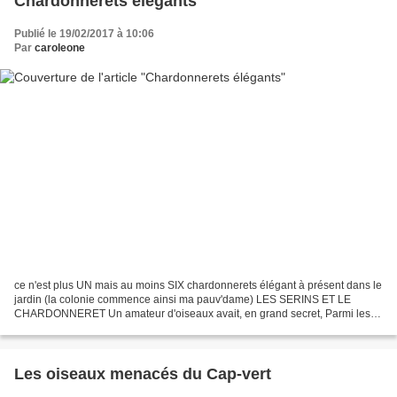
Chardonnerets élégants
Publié le 19/02/2017 à 10:06
Par
caroleone
ce n'est plus UN mais au moins SIX chardonnerets élégant à présent dans le
jardin (la colonie commence ainsi ma pauv'dame) LES SERINS ET LE
CHARDONNERET Un amateur d'oiseaux avait, en grand secret, Parmi les
œufs d'une serine Glissé l'œuf d'un chardonneret....
Les oiseaux menacés du Cap-vert