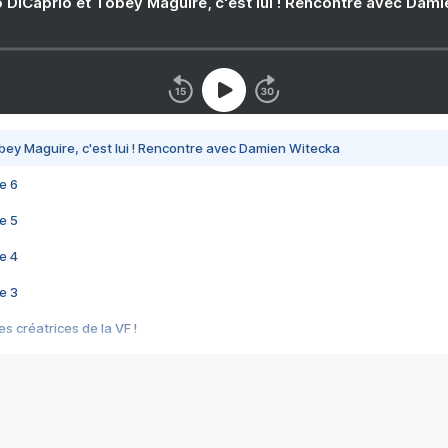
 DiCaprio et Tobey Maguire, c'est lui ! Rencontre avec Dam
bey Maguire, c'est lui ! Rencontre avec Damien Witecka
e 6
e 5
e 4
e 3
s créatrices de la VF !
e 2
e 1
e Mektoub My Love arrive enfin ! Rencontre avec Shaïn Boumedine et Sal