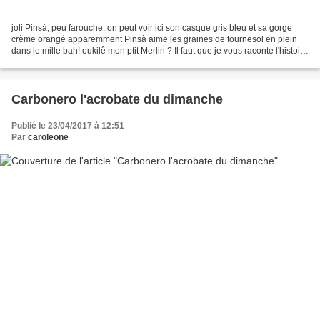
joli Pinsà, peu farouche, on peut voir ici son casque gris bleu et sa gorge
crème orangé apparemment Pinsà aime les graines de tournesol en plein
dans le mille bah! oukilê mon ptit Merlin ? Il faut que je vous raconte l'histoire
de Merlin, le juvénile...
Carbonero l'acrobate du dimanche
Publié le 23/04/2017 à 12:51
Par
caroleone