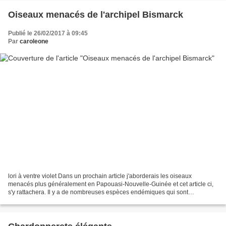
Oiseaux menacés de l'archipel Bismarck
Publié le 26/02/2017 à 09:45
Par
caroleone
lori à ventre violet Dans un prochain article j'aborderais les oiseaux
menacés plus généralement en Papouasi-Nouvelle-Guinée et cet article ci,
s'y rattachera. Il y a de nombreuses espèces endémiques qui sont
menacées mais hélas peu de sources et de photos....