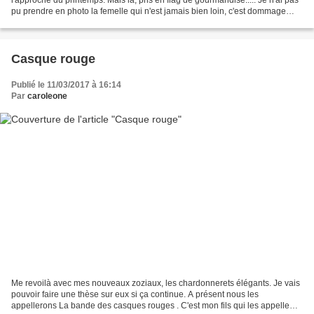
pu prendre en photo la femelle qui n'est jamais bien loin, c'est dommage
parce que c'était adorable, elle...
Casque rouge
Publié le 11/03/2017 à 16:14
Par
caroleone
Me revoilà avec mes nouveaux zoziaux, les chardonnerets élégants. Je vais
pouvoir faire une thèse sur eux si ça continue. A présent nous les
appellerons La bande des casques rouges . C'est mon fils qui les appelle