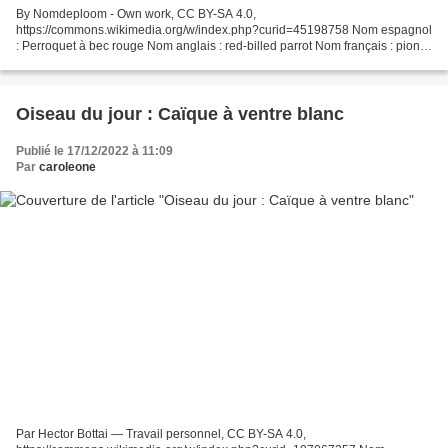
By Nomdeploom - Own work, CC BY-SA 4.0,
https://commons.wikimedia.org/w/index.php?curid=45198758 Nom espagnol
: Perroquet à bec rouge Nom anglais : red-billed parrot Nom français : pione
à bec rouge Nom scientifique : Pionus sordidus Famille : Psittacidae...
Oiseau du jour : Caïque à ventre blanc
Publié le 17/12/2022 à 11:09
Par
caroleone
Par Hector Bottai — Travail personnel, CC BY-SA 4.0,