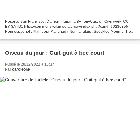
Réserve San Francisco, Darrien, Panama By TonyCastro - Own work, CC
BY-SA 4.0, https://commons.wikimedia.org/w/index.php?curid=60236355
Nom espagnol : Plañidera Manchada Nom anglais : Speckled Mourner Nom
français : aulia tacheté Nom scientifique : Laniocera...
Oiseau du jour : Guit-guit à bec court
Publié le 20/12/2022 à 10:37
Par
caroleone