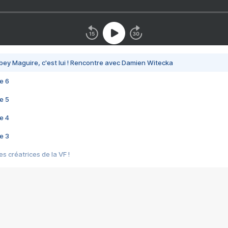
bey Maguire, c'est lui ! Rencontre avec Damien Witecka
e 6
e 5
e 4
e 3
s créatrices de la VF !
e 2
e 1
e Mektoub My Love arrive enfin ! Rencontre avec Shaïn Boumedine et Sal
i : après Toni en famille