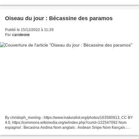
(Chalcostigma ruficeps) colibrí capirrufo,...
Oiseau du jour : Bécassine des paramos
Publié le 15/12/2022 à 11:29
Par
caroleone
By christoph_moning - https://www.inaturalist.org/photos/163580913, CC BY
4.0, https://commons.wikimedia.org/w/index.php?curid=122547092 Nom
espagnol : Becasina Andina Nom anglais : Andean Snipe Nom français :
bécassine des paramos Nom scientifique :...