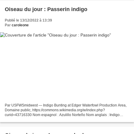
Oiseau du jour : Passerin indigo
Publié le 13/12/2022 à 13:39
Par
caroleone
Par USFWSmidwest — Indigo Bunting at Edger Waterfowl Production Area,
Domaine public, https://commons.wikimedia.org/w/index.php?
curid=43716330 Nom espagnol : Azulillo Norteño Nom anglais : Indigo
Bunting Nom français : passerin indigo Nom scientifique...