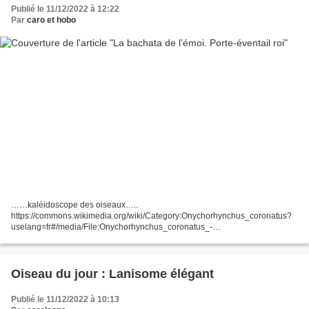
Publié le 11/12/2022 à 12:22
Par
caro et hobo
……kaléidoscope des oiseaux…..
https://commons.wikimedia.org/wiki/Category:Onychorhynchus_coronatus?
uselang=fr#/media/File:Onychorhynchus_coronatus_-
_Amazonian_Royal_Flycatcher.JPG Petit oiseau lambda Semblant neutre
dans l’horizon seyant Des oiseaux de...
Oiseau du jour : Lanisome élégant
Publié le 11/12/2022 à 10:13