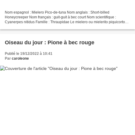
Nom espagnol : Mielero Pico-de-tuna Nom anglais : Short-billed
Honeycreeper Nom français : guit-guit à bec court Nom scientifique :
Cyanerpes nitidus Famille : Thraupidae Le mielero ou mielerito piquicorto
(en Équateur) (Cyanerpes nitidus), également...
Oiseau du jour : Pione à bec rouge
Publié le 19/12/2022 à 10:41
Par
caroleone