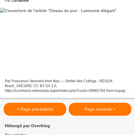
Par
caroleone
Par Francesco Veronesi from Italy — Shrike-like Cotinga - REGUA -
Brazil_S4E1690, CC BY-SA 2.0,
https://commons.wikimedia.org/w/index.php?curid=39965784 Nom espagnol
: Cotinga Amarilla Nom anglais : Shrike-like Cotinga Nom français : lanisome
élégant...
< Page précédente
Page suivante >
Hébergé par Overblog