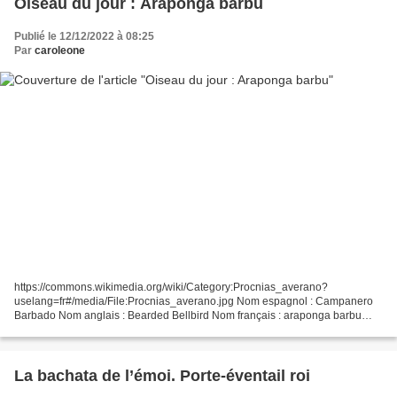
Oiseau du jour : Araponga barbu
Publié le 12/12/2022 à 08:25
Par
caroleone
https://commons.wikimedia.org/wiki/Category:Procnias_averano?
uselang=fr#/media/File:Procnias_averano.jpg Nom espagnol : Campanero
Barbado Nom anglais : Bearded Bellbird Nom français : araponga barbu
Nom scientifique : Procnias averano Famille : Cotingidae...
La bachata de l’émoi. Porte-éventail roi