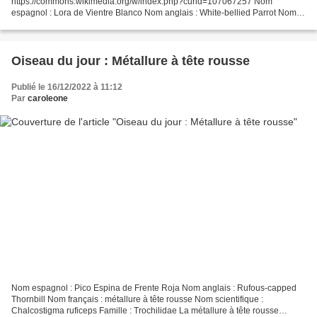
https://commons.wikimedia.org/w/index.php?curid=107067257 Nom
espagnol : Lora de Vientre Blanco Nom anglais : White-bellied Parrot Nom
français : caïque à ventre blanc Nom scientifique : Pionites leucogaster...
Oiseau du jour : Métallure à tête rousse
Publié le 16/12/2022 à 11:12
Par
caroleone
Nom espagnol : Pico Espina de Frente Roja Nom anglais : Rufous-capped
Thornbill Nom français : métallure à tête rousse Nom scientifique :
Chalcostigma ruficeps Famille : Trochilidae La métallure à tête rousse