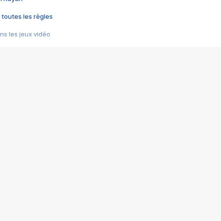
 toutes les règles
s les jeux vidéo
us choquant de Rockstar ? - Le scandale BULLY
e plus moche de Steam
du RÊVE tourne au CAUCHEMAR
pendant 8 heures
it… à tort
umiliés par un jeu vidéo
ire - Final Fantasy 8
ti un empire - Age of Empires
story DOFUS
tard, il crée l'un des pires jeux de tous les temps, MindsEye.