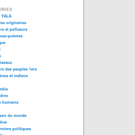
ORIES
 YALA
es originaires
urs et pollueurs
anar-poèmes
que
l
u
iseaux
rs des peuples 1ers
ènes et indiens
mbie
tine
s humains
é
son du monde
tine
nniers politiques