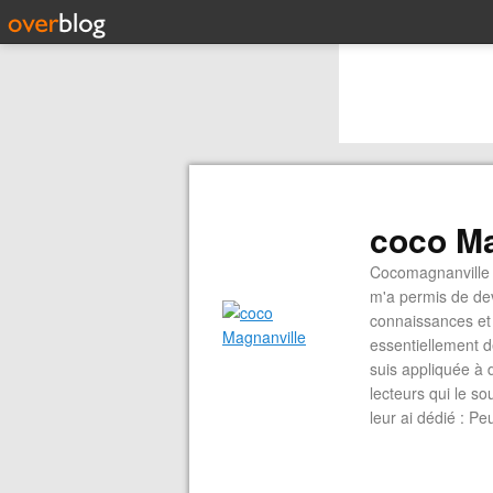
coco Ma
Cocomagnanville 
m'a permis de dev
connaissances et 
essentiellement d
suis appliquée à 
lecteurs qui le s
leur ai dédié : P