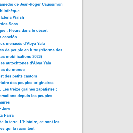
samedis de Jean-Roger Caussimon
bliothèque
 Elena Walsh
edes Sosa
ue : Fleurs dans le désert
a canción
aux menacés d'Abya Yala
es de peuple en lutte (réforme des
ites mobilisations 2023)
es autochtones d'Abya Yala
les du monde
ist des petits castors
toire des peuples originaires
 Les treize graines zapatistes :
rsations depuis les peuples
naires
r Jara
ta Parra
de la terre. L'histoire, ce sont les
es qui la racontent