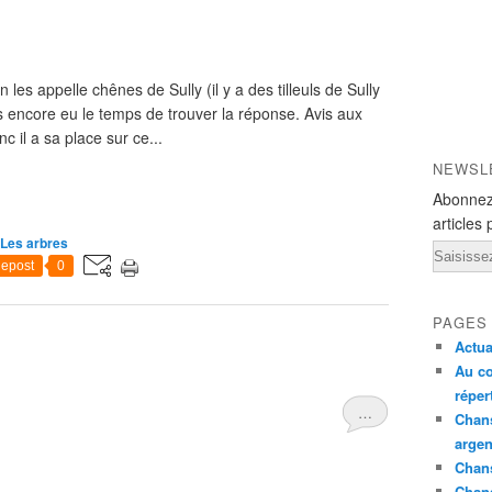
les appelle chênes de Sully (il y a des tilleuls de Sully
as encore eu le temps de trouver la réponse. Avis aux
c il a sa place sur ce...
NEWSL
Abonnez
articles 
Les arbres
Email
epost
0
PAGES
Actua
Au co
réper
…
Chans
argen
Chans
Chan