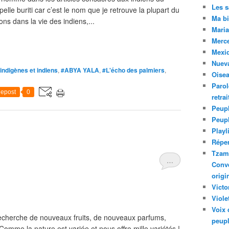
Les 
pelle buriti car c’est le nom que je retrouve la plupart du
Ma bi
ons dans la vie des indiens,...
Maria
Merc
Mexiq
Nuev
indigènes et indiens
,
#ABYA YALA
,
#L'écho des palmiers
,
Oise
Parol
epost
0
retra
Peupl
Peup
Playl
Réper
Tzam.
…
Conve
origi
Victo
Viole
Voix 
echerche de nouveaux fruits, de nouveaux parfums,
peupl
 Comme la nature est variée et nous offre mille variétés !