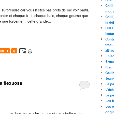
Chili
s surprendre car vous n’êtes pas prêts de me voir partir.
mouve
épater et chaque fruit, chaque baie, chaque gousse que
Chili
 que forcément, cette grande...
la dé
COLO
lectu
Conte
tradui
#Ela
epost
0
Enla
Ernes
Frag
Galli
Jean
ia flexuosa
La pa
…
L'éch
Le pet
Les f
Les o
origi
 nommé dans les articles consacrés aux indiens du