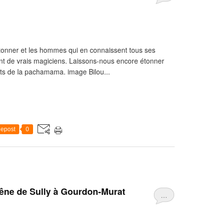
étonner et les hommes qui en connaissent tous ses
sont de vrais magiciens. Laissons-nous encore étonner
its de la pachamama. image Bilou...
epost
0
êne de Sully à Gourdon-Murat
…