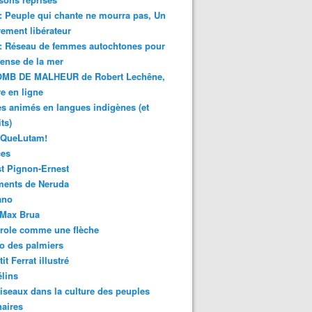
 : Peuple qui chante ne mourra pas, Un
ment libérateur
 : Réseau de femmes autochtones pour
fense de la mer
MB DE MALHEUR de Robert Lechêne,
re en ligne
s animés en langues indigènes (et
ts)
sQueLutam!
ces
t Pignon-Ernest
ments de Neruda
ano
-Max Brua
role comme une flèche
o des palmiers
it Ferrat illustré
élins
iseaux dans la culture des peuples
naires