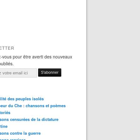
ETTER
-vous pour être averti des nouveaux
publiés.
lité des peuples isolés
eur du Che : chansons et poèmes
toriés
ons censurées de la dictature
tine
ons contre la guerre
sons reprises