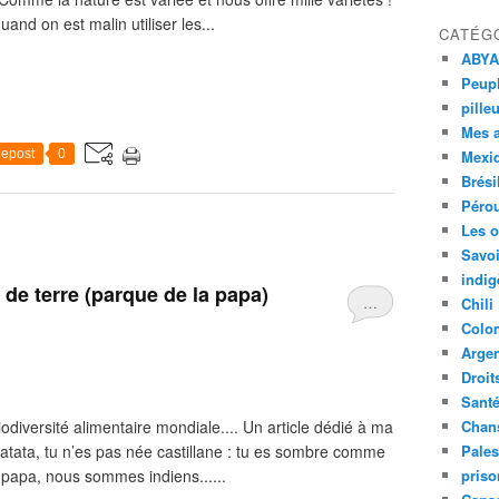
nd on est malin utiliser les...
CATÉG
ABYA
Peupl
pille
Mes 
epost
0
Mexi
Brési
Péro
Les o
Savoi
indig
de terre (parque de la papa)
…
Chili
Colo
Argen
Droit
Sant
odiversité alimentaire mondiale.... Un article dédié à ma
Chan
 patata, tu n’es pas née castillane : tu es sombre comme
Pales
papa, nous sommes indiens......
priso