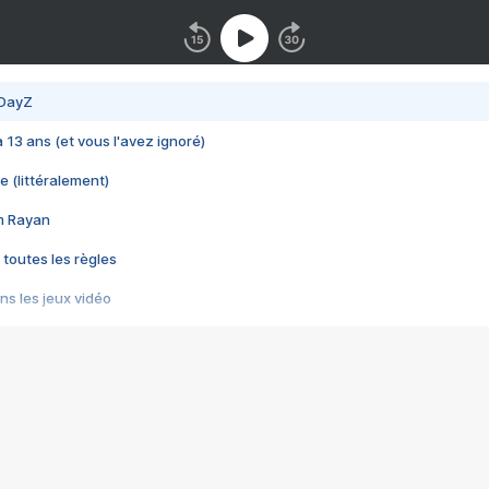
 DayZ
 a 13 ans (et vous l'avez ignoré)
e (littéralement)
im Rayan
 toutes les règles
s les jeux vidéo
us choquant de Rockstar ? - Le scandale BULLY
e plus moche de Steam
du RÊVE tourne au CAUCHEMAR
pendant 8 heures