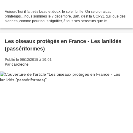
Aujourd'hui il fait très beau et doux, le soleil brille. On se croirait au
printemps....nous sommes le 7 décembre. Bah, c'est la COP21 qui joue des
siennes, comme pour nous signifier, à tous ses penseurs que le
réchauffement climatique, ce n'est peut-être...
Les oiseaux protégés en France - Les laniidés
(passériformes)
Publié le 06/12/2015 à 10:01
Par
caroleone