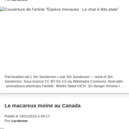
Flat-headed cat 1 Jim Sanderson » par Jim Sanderson — work of Jim
Sanderson. Sous licence CC BY-SA 3.0 via Wikimedia Commons. Nom latin
: prionailurus planiceps Famille : félidés Statut UICN : En danger Annexe I de
la CITES. Il est du même genre que le...
Le macareux moine au Canada
Publié le 19/11/2015 à 09:17
Par
caroleone