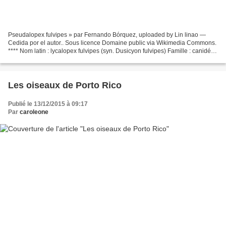
Pseudalopex fulvipes » par Fernando Bórquez, uploaded by Lin linao —
Cedida por el autor.. Sous licence Domaine public via Wikimedia Commons.
**** Nom latin : lycalopex fulvipes (syn. Dusicyon fulvipes) Famille : canidés
Statut UICN : en danger critique...
Les oiseaux de Porto Rico
Publié le 13/12/2015 à 09:17
Par
caroleone