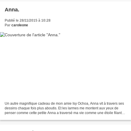
Anna.
Publié le 28/11/2015 à 10:28
Par
caroleone
Un autre magnifique cadeau de mon amie Isy Ochoa, Anna vit à travers ses
dessins chaque fois plus aboutis. Et les larmes me montent aux yeux de
penser comme cette petite Anna a traversé ma vie comme une étoile filante.
Comme les autres. Anna, chat des...