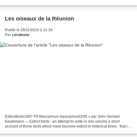
Les oiseaux de la Réunion
Publié le 29/11/2015 à 11:16
Par
caroleone
Extinctbirds1907 P9 Mascarinus mascarinus0299 » par John Gerrard
Keulemans — Extinct birds : an attempt to unite in one volume a short
account of those birds which have become extinct in historical times : that is,
within the last six or seven hundred...