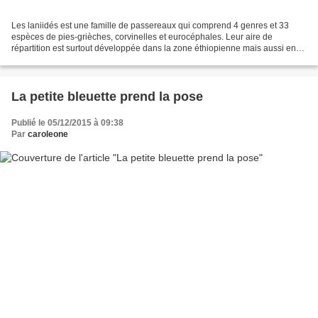
Les laniidés est une famille de passereaux qui comprend 4 genres et 33
espèces de pies-grièches, corvinelles et eurocéphales. Leur aire de
répartition est surtout développée dans la zone éthiopienne mais aussi en
Orient et dans le paléarctique jusqu'au...
La petite bleuette prend la pose
Publié le 05/12/2015 à 09:38
Par
caroleone