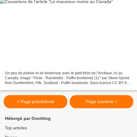
Un peu de poésie et de tendresse avec le petit frère de l'Arctique, ici au
Canada. image " Flickr - Rainbirder - Puffin bookends (1) " par Steve Garvie
from Dunfermline, Fife, Scotland - Puffin bookends. Sous licence CC BY-SA
2.0 via Wikimedia Commons...
< Page précédente
Page suivante >
Hébergé par Overblog
Top articles