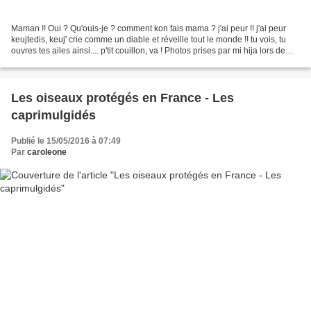
Maman !! Oui ? Qu'ouis-je ? comment kon fais mama ? j'ai peur !! j'ai peur
keujtedis, keuj' crie comme un diable et réveille tout le monde !! tu vois, tu
ouvres tes ailes ainsi.... p'tit couillon, va ! Photos prises par mi hija lors de
mon absence. Picodon...
Les oiseaux protégés en France - Les
caprimulgidés
Publié le 15/05/2016 à 07:49
Par
caroleone