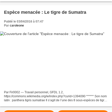
Espèce menacée : Le tigre de Sumatra
Publié le 03/04/2016 à 07:47
Par
caroleone
Par Fir0002 — Travail personnel, GFDL 1.2,
https://commons.wikimedia.org/w/index.php?curid=1394090 ****** Son nom
latin : panthera tigris sumatrae Il s’agit de l’une des 8 sous-espèces de tigres
répertoriées et que l’on trouve uniquement sur l’île de...