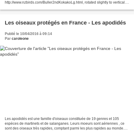
http://www.nzbirds.com/Buller2ndKokakoLg.html, rotated slightly to vertical.,
Domaine public, https://commons.wikimedia.org/w/index.php?
curid=690612...
Les oiseaux protégés en France - Les apodidés
Publié le 10/04/2016 à 09:14
Par
caroleone
Les apodidés est une famille d'oiseaux constituée de 19 genres et 105
espèces de martinets et de salanganes. Leurs moeurs sont aériennes , ce
sont des oiseaux très rapides, comptant parmi les plus rapides au monde.
Leur taille est petite à moyenne, leurs...