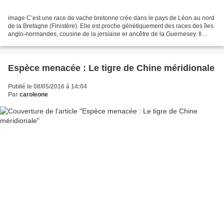
image C’est une race de vache bretonne crée dans le pays de Léon au nord
de la Bretagne (Finistère). Elle est proche génétiquement des races des îles
anglo-normandes, cousine de la jersiaise er ancêtre de la Guernesey. Il
existait même au XVIIIe siècle...
Espèce menacée : Le tigre de Chine méridionale
Publié le 08/05/2016 à 14:04
Par
caroleone