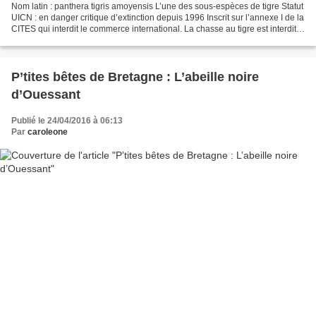
Nom latin : panthera tigris amoyensis L’une des sous-espèces de tigre Statut
UICN : en danger critique d’extinction depuis 1996 Inscrit sur l’annexe I de la
CITES qui interdit le commerce international. La chasse au tigre est interdite
depuis 1977. Répartition...
P’tites bêtes de Bretagne : L’abeille noire
d’Ouessant
Publié le 24/04/2016 à 06:13
Par
caroleone