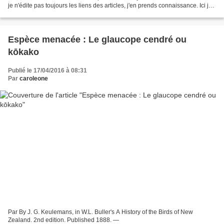
je n'édite pas toujours les liens des articles, j'en prends connaissance. Ici je
vous ai regroupé deux...
Espèce menacée : Le glaucope cendré ou
kōkako
Publié le 17/04/2016 à 08:31
Par
caroleone
Par By J. G. Keulemans, in W.L. Buller's A History of the Birds of New
Zealand. 2nd edition. Published 1888. —