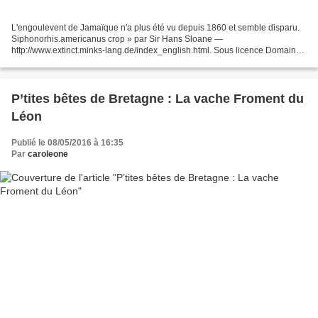
L'engoulevent de Jamaïque n'a plus été vu depuis 1860 et semble disparu.
Siphonorhis.americanus crop » par Sir Hans Sloane —
http://www.extinct.minks-lang.de/index_english.html. Sous licence Domaine
public via Wikimedia Commons. ***** ......Vous ne les...
P’tites bêtes de Bretagne : La vache Froment du
Léon
Publié le 08/05/2016 à 16:35
Par
caroleone