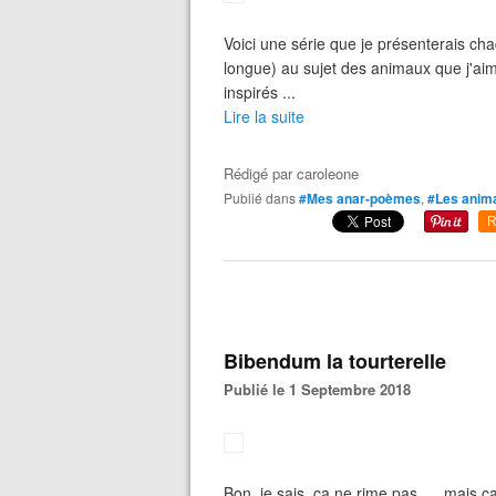
Voici une série que je présenterais ch
longue) au sujet des animaux que j'a
inspirés ...
Lire la suite
Rédigé par
caroleone
Publié dans
#Mes anar-poèmes
,
#Les anim
R
Bibendum la tourterelle
Publié le 1 Septembre 2018
Bon, je sais, ça ne rime pas......mais 