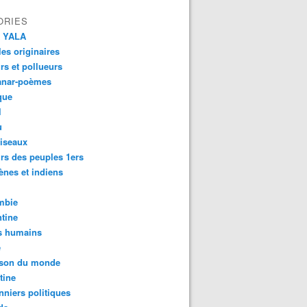
ORIES
 YALA
es originaires
urs et pollueurs
anar-poèmes
que
l
u
iseaux
rs des peuples 1ers
ènes et indiens
mbie
tine
s humains
é
son du monde
tine
nniers politiques