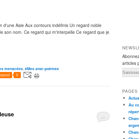
in d'une Asie Aux contours indéfinis Un regard noble
 de son nom. Ce regard qui m'interpelle Ce regard que je
NEWSL
Abonnez
articles 
es menacées
,
#Mes anar-poèmes
Email
epost
0
PAGES
Actua
Au co
réper
leuse
…
Chans
argen
Chans
Chan