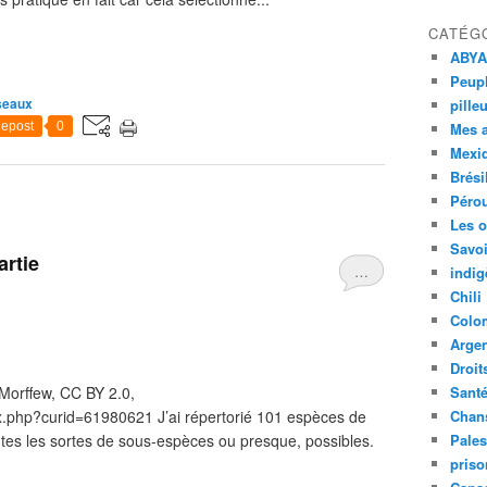
CATÉG
ABYA
Peupl
seaux
pille
epost
0
Mes 
Mexi
Brési
Péro
Les o
Savoi
artie
…
indig
Chili
Colo
Argen
Droit
Morffew, CC BY 2.0,
Sant
x.php?curid=61980621 J’ai répertorié 101 espèces de
Chan
utes les sortes de sous-espèces ou presque, possibles.
Pales
priso