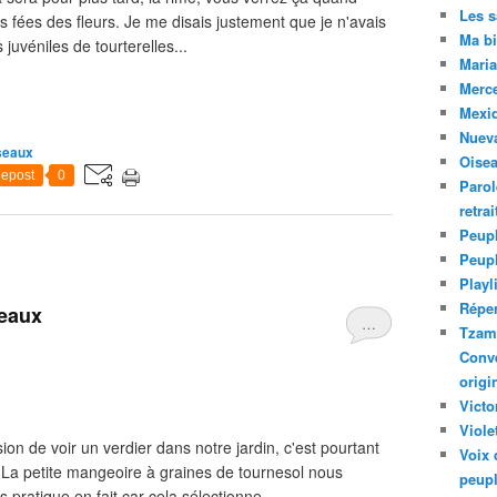
Les 
es fées des fleurs. Je me disais justement que je n'avais
Ma bi
juvéniles de tourterelles...
Maria
Merc
Mexiq
Nuev
seaux
Oise
epost
0
Parol
retra
Peupl
Peup
Playl
Réper
seaux
…
Tzam.
Conve
origi
Victo
Viole
on de voir un verdier dans notre jardin, c'est pourtant
Voix 
 La petite mangeoire à graines de tournesol nous
peupl
pratique en fait car cela sélectionne...