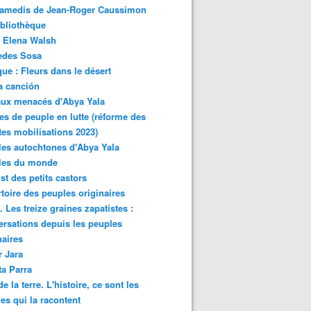
samedis de Jean-Roger Caussimon
bliothèque
 Elena Walsh
edes Sosa
ue : Fleurs dans le désert
a canción
aux menacés d'Abya Yala
es de peuple en lutte (réforme des
ites mobilisations 2023)
es autochtones d'Abya Yala
les du monde
ist des petits castors
toire des peuples originaires
 Les treize graines zapatistes :
rsations depuis les peuples
naires
r Jara
ta Parra
de la terre. L'histoire, ce sont les
es qui la racontent