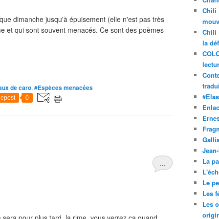
Chili
aque dimanche jusqu'à épuisement (elle n'est pas très
mouve
ime et qui sont souvent menacés. Ce sont des poèmes
Chili
la dé
COLO
lectu
Conte
tradui
aux de caro
,
#Espèces menacées
#Ela
epost
0
Enla
Ernes
Frag
Galli
Jean
La pa
…
L'éch
Le pet
Les f
Les o
origi
ça sera pour plus tard, la rime, vous verrez ça quand