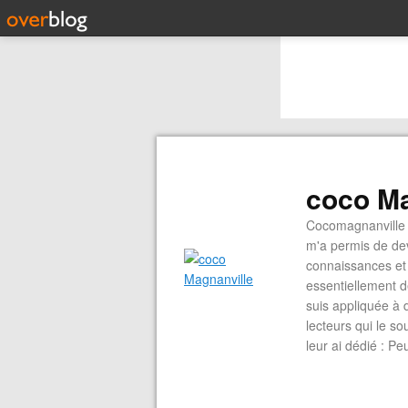
coco Ma
Cocomagnanville 
m'a permis de dev
connaissances et 
essentiellement d
suis appliquée à 
lecteurs qui le s
leur ai dédié : P