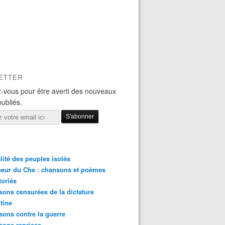
ETTER
-vous pour être averti des nouveaux
publiés.
lité des peuples isolés
eur du Che : chansons et poèmes
toriés
ons censurées de la dictature
tine
ons contre la guerre
sons reprises