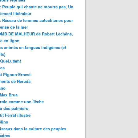
 : Peuple qui chante ne mourra pas, Un
ment libérateur
 : Réseau de femmes autochtones pour
fense de la mer
MB DE MALHEUR de Robert Lechêne,
re en ligne
s animés en langues indigènes (et
ts)
sQueLutam!
ces
t Pignon-Ernest
ments de Neruda
ano
-Max Brua
role comme une flèche
o des palmiers
it Ferrat illustré
élins
iseaux dans la culture des peuples
naires