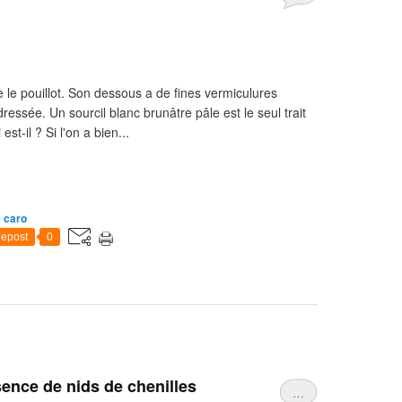
ue le pouillot. Son dessous a de fines vermiculures
ressée. Un sourcil blanc brunâtre pâle est le seul trait
est-il ? Si l'on a bien...
 caro
epost
0
ence de nids de chenilles
…