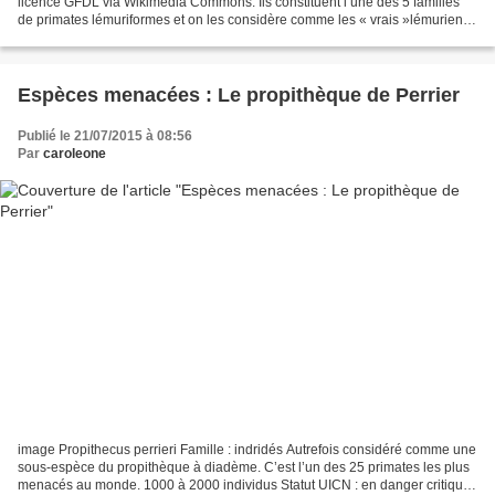
licence GFDL via Wikimedia Commons. Ils constituent l’une des 5 familles
de primates lémuriformes et on les considère comme les « vrais »lémuriens,
les lémurs ou makis. Il y a 5 genres...
Espèces menacées : Le propithèque de Perrier
Publié le 21/07/2015 à 08:56
Par
caroleone
image Propithecus perrieri Famille : indridés Autrefois considéré comme une
sous-espèce du propithèque à diadème. C’est l’un des 25 primates les plus
menacés au monde. 1000 à 2000 individus Statut UICN : en danger critique