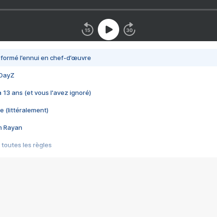
nsformé l’ennui en chef-d’œuvre
 DayZ
 a 13 ans (et vous l'avez ignoré)
e (littéralement)
im Rayan
 toutes les règles
s les jeux vidéo
us choquant de Rockstar ? - Le scandale BULLY
e plus moche de Steam
du RÊVE tourne au CAUCHEMAR