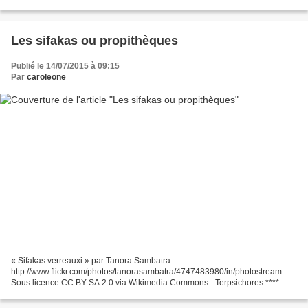
d’extinction Répartition De...
Les sifakas ou propithèques
Publié le 14/07/2015 à 09:15
Par
caroleone
« Sifakas verreauxi » par Tanora Sambatra —
http://www.flickr.com/photos/tanorasambatra/4747483980/in/photostream.
Sous licence CC BY-SA 2.0 via Wikimedia Commons - Terpsichores ****
Chaque mardi à présent, je consacrerais un article aux lémuriens. Parce...