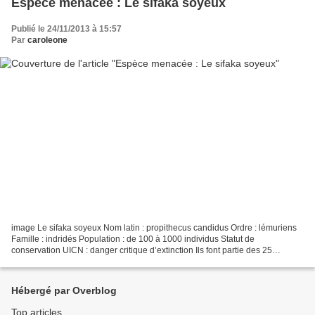
Espèce menacée : Le sifaka soyeux
Publié le 24/11/2013 à 15:57
Par
caroleone
image Le sifaka soyeux Nom latin : propithecus candidus Ordre : lémuriens
Famille : indridés Population : de 100 à 1000 individus Statut de
conservation UICN : danger critique d’extinction Ils font partie des 25
primates les plus menacés sur les 600 primates...
Hébergé par Overblog
Top articles