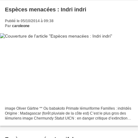
Espèces menacées : Indri indri
Publié le 05/10/2014 à 09:38
Par
caroleone
image Oliver Gärtne ** Ou babakoto Primate lémuriforme Familles : indridés
Origine : Madagascar (forêt pluviale de la côte est) C’est le plus gros des
lémuriens image Chermundy Statut UICN : en danger critique d’extinction
Annexe I de la CITES : interdit...