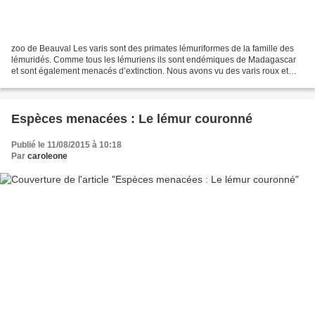
zoo de Beauval Les varis sont des primates lémuriformes de la famille des
lémuridés. Comme tous les lémuriens ils sont endémiques de Madagascar
et sont également menacés d’extinction. Nous avons vu des varis roux et
noir au zoo de Beauval et au parc des...
Espèces menacées : Le lémur couronné
Publié le 11/08/2015 à 10:18
Par
caroleone