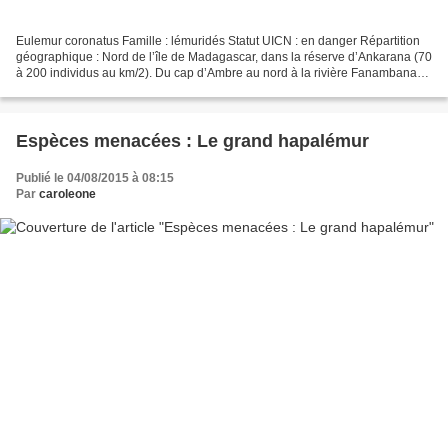
Eulemur coronatus Famille : lémuridés Statut UICN : en danger Répartition
géographique : Nord de l’île de Madagascar, dans la réserve d’Ankarana (70
à 200 individus au km/2). Du cap d’Ambre au nord à la rivière Fanambana
au sud, jusqu’à la ville d’Ambilobe...
Espèces menacées : Le grand hapalémur
Publié le 04/08/2015 à 08:15
Par
caroleone