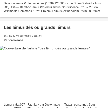
Bamboo lemur Prolemur simus (15287923603) » par Brian Gratwicke from
DC, USA — Bamboo lemur Prolemur simus. Sous licence CC BY 2.0 via
Wikimedia Commons. ****** Prolemur simus (ex hapalémur simus) Primate
lémuriforme Famille : lémuridés Seule espèce du...
Les lémuridés ou grands lémurs
Publié le 28/07/2015 à 09:41
Par
caroleone
Lemur catta.007 - Faunia » par Drow_male — Travail personnel. Sous