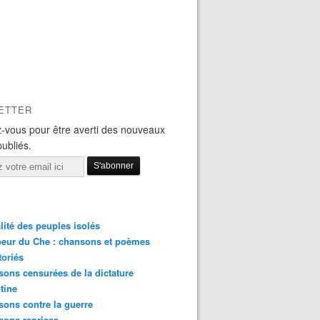
ETTER
-vous pour être averti des nouveaux
publiés.
lité des peuples isolés
eur du Che : chansons et poèmes
toriés
ons censurées de la dictature
tine
ons contre la guerre
sons reprises