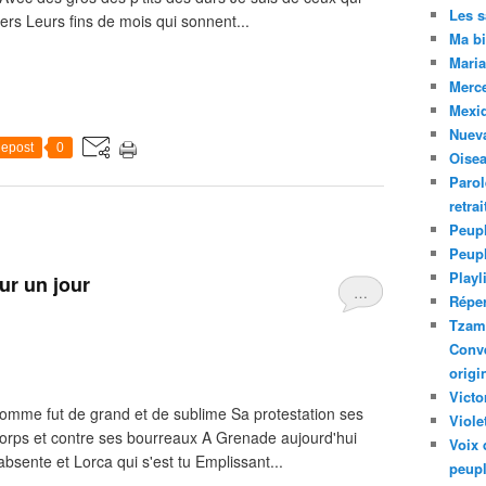
Les 
ers Leurs fins de mois qui sonnent...
Ma bi
Maria
Merc
Mexiq
Nuev
epost
0
Oise
Parol
retra
Peupl
Peup
Playl
our un jour
…
Réper
Tzam.
Conve
origi
Victo
homme fut de grand et de sublime Sa protestation ses
Viole
orps et contre ses bourreaux A Grenade aujourd'hui
Voix 
absente et Lorca qui s'est tu Emplissant...
peupl