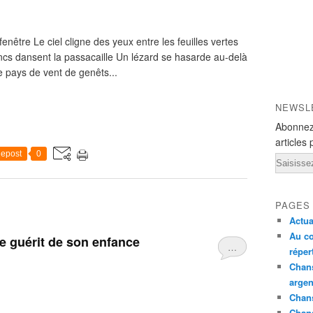
fenêtre Le ciel cligne des yeux entre les feuilles vertes
ncs dansent la passacaille Un lézard se hasarde au-delà
e pays de vent de genêts...
NEWSL
Abonnez
articles 
epost
0
Email
PAGES
Actua
Au co
 ne guérit de son enfance
…
réper
Chans
argen
Chans
Chan