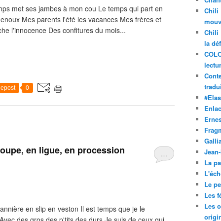
emps met ses jambes à mon cou Le temps qui part en
Chili
genoux Mes parents l'été les vacances Mes frères et
mouve
che l'innocence Des confitures du mois...
Chili
la dé
COLO
lectu
Conte
tradui
epost
0
#Ela
Enla
Ernes
Frag
Galli
groupe, en ligue, en procession
Jean
…
La pa
L'éch
Le pet
Les f
Les o
nnière en slip en veston Il est temps que je le
origi
Avec des gros des p'tits des durs Je suis de ceux qui