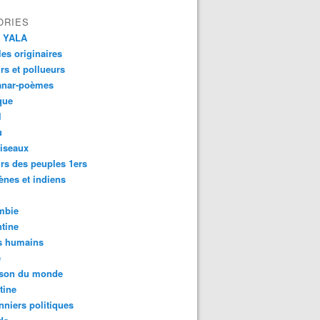
ORIES
 YALA
es originaires
urs et pollueurs
anar-poèmes
que
l
u
iseaux
rs des peuples 1ers
ènes et indiens
mbie
tine
s humains
é
son du monde
tine
nniers politiques