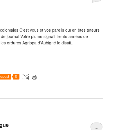
loniales C'est vous et vos pareils qui en êtes tuteurs
de journal Votre plume signait trente années de
les ordures Agrippa d'Aubigné le disait...
epost
0
ogue
…