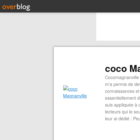
coco Ma
Cocomagnanville 
m'a permis de dev
connaissances et 
essentiellement d
suis appliquée à 
lecteurs qui le s
leur ai dédié : P