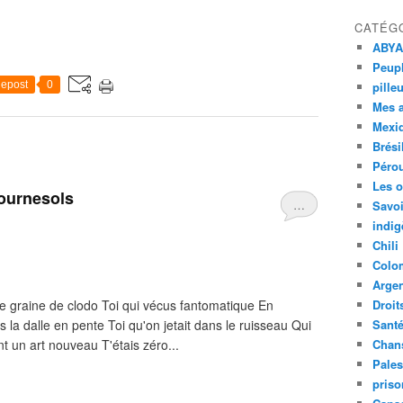
CATÉG
ABYA
Peupl
epost
0
pille
Mes 
Mexi
Brési
Péro
Les o
 tournesols
…
Savoi
indig
Chili
Colo
Argen
e graine de clodo Toi qui vécus fantomatique En
Droit
is la dalle en pente Toi qu'on jetait dans le ruisseau Qui
Sant
t un art nouveau T'étais zéro...
Chan
Pales
priso