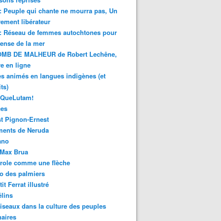
 : Peuple qui chante ne mourra pas, Un
ment libérateur
 : Réseau de femmes autochtones pour
fense de la mer
MB DE MALHEUR de Robert Lechêne,
re en ligne
s animés en langues indigènes (et
ts)
sQueLutam!
ces
t Pignon-Ernest
ments de Neruda
ano
-Max Brua
role comme une flèche
o des palmiers
it Ferrat illustré
élins
iseaux dans la culture des peuples
naires