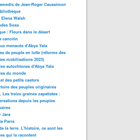
samedis de Jean-Roger Caussimon
bliothèque
 Elena Walsh
edes Sosa
ue : Fleurs dans le désert
a canción
aux menacés d'Abya Yala
es de peuple en lutte (réforme des
ites mobilisations 2023)
es autochtones d'Abya Yala
les du monde
ist des petits castors
toire des peuples originaires
 Les treize graines zapatistes :
rsations depuis les peuples
naires
r Jara
ta Parra
de la terre. L'histoire, ce sont les
es qui la racontent