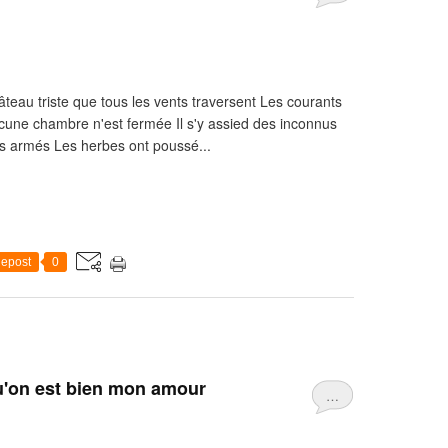
eau triste que tous les vents traversent Les courants
aucune chambre n'est fermée Il s'y assied des inconnus
ins armés Les herbes ont poussé...
epost
0
 qu'on est bien mon amour
…