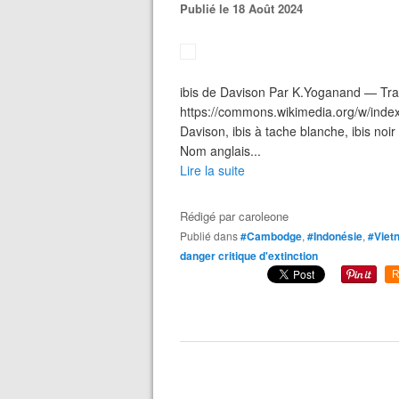
Publié le 18 Août 2024
ibis de Davison Par K.Yoganand — Tra
https://commons.wikimedia.org/w/inde
Davison, ibis à tache blanche, ibis noi
Nom anglais...
Lire la suite
Rédigé par
caroleone
Publié dans
#Cambodge
,
#Indonésie
,
#Viet
danger critique d'extinction
R