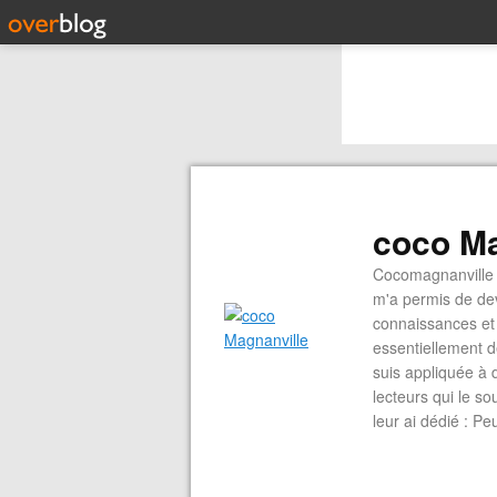
coco Ma
Cocomagnanville 
m'a permis de dev
connaissances et 
essentiellement d
suis appliquée à 
lecteurs qui le s
leur ai dédié : P