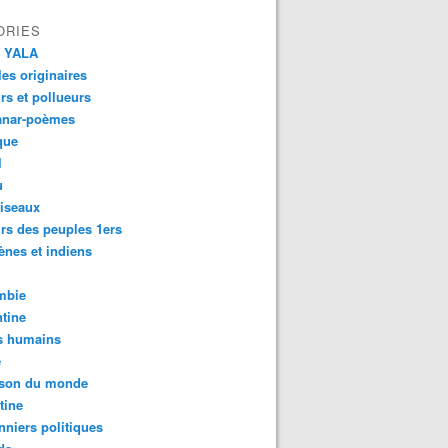
ORIES
 YALA
es originaires
urs et pollueurs
anar-poèmes
que
l
u
iseaux
rs des peuples 1ers
ènes et indiens
mbie
tine
s humains
é
son du monde
tine
nniers politiques