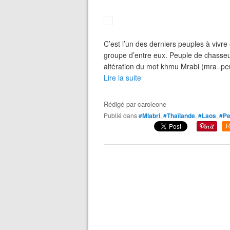
C’est l’un des derniers peuples à vivr
groupe d’entre eux. Peuple de chasseu
altération du mot khmu Mrabi (mra=peupl
Lire la suite
Rédigé par
caroleone
Publié dans
#Mlabri
,
#Thaïlande
,
#Laos
,
#Pe
R