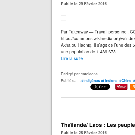
Publié le 29 Février 2016
Par Takeaway — Travail personnel, CC
https://commons.wikimedia.org/w/inde
Akha ou Haqniq. Il s’agit de l’une des 
une population de 1.439.673...
Lire la suite
Rédigé par
caroleone
Publié dans
#indigènes et indiens
,
#Chine
,
R
Thaïlande/ Laos : Les peuple
Publié le 28 Février 2016