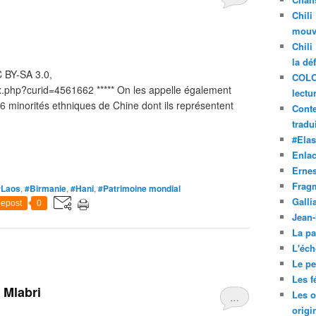
Chili
mouve
Chili
la dé
 BY-SA 3.0,
COLO
x.php?curid=4561662 ***** On les appelle également
lectu
56 minorités ethniques de Chine dont ils représentent
Conte
tradui
#Ela
Enla
Ernes
Frag
#Laos
,
#Birmanie
,
#Hani
,
#Patrimoine mondial
Galli
epost
0
Jean
La pa
L'éch
Le pet
Les f
 Mlabri
Les o
…
origi