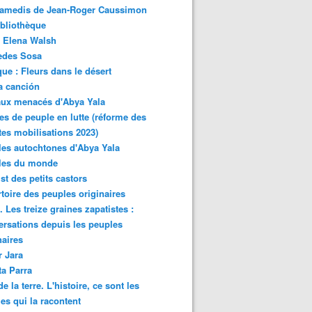
samedis de Jean-Roger Caussimon
bliothèque
 Elena Walsh
edes Sosa
ue : Fleurs dans le désert
a canción
aux menacés d'Abya Yala
es de peuple en lutte (réforme des
ites mobilisations 2023)
es autochtones d'Abya Yala
les du monde
ist des petits castors
toire des peuples originaires
 Les treize graines zapatistes :
rsations depuis les peuples
naires
r Jara
ta Parra
de la terre. L'histoire, ce sont les
es qui la racontent