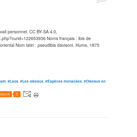
vail personnel, CC BY-SA 4.0,
x.php?curid=122653936 Noms français : ibis de
r oriental Nom latin : pseudibis davisoni. Hume, 1875
nam
,
#Laos
,
#Les oiseaux
,
#Espèces menacées
,
#Oiseaux en
epost
0