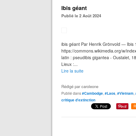
Ibis géant
Publié le 2 Août 2024
ibis géant Par Henrik Grönvold — Ibis
https://commons.wikimedia.org/w/inde
latin : pseudibis gigantea - Oustalet, 1
Lieux :...
Lire la suite
Rédigé par
caroleone
Publié dans
#Cambodge
,
#Laos
,
#Vietnam
,
critique d'extinction
R