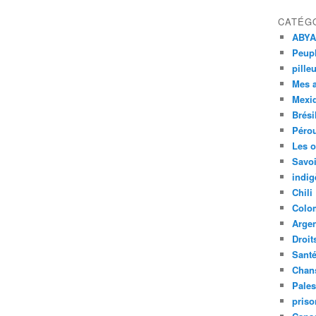
CATÉG
ABYA
Peupl
pille
Mes 
Mexi
Brési
Péro
Les o
Savoi
indig
Chili
Colo
Argen
Droit
Sant
Chan
Pales
priso