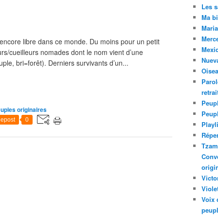
Les 
Ma bi
Maria
Merc
e encore libre dans ce monde. Du moins pour un petit
Mexiq
rs/cueilleurs nomades dont le nom vient d’une
Nuev
e, bri=forêt). Derniers survivants d’un...
Oise
Parol
retra
Peupl
uples originaires
Peup
epost
0
Playl
Réper
Tzam.
Conve
origi
Victo
Viole
Voix 
peupl