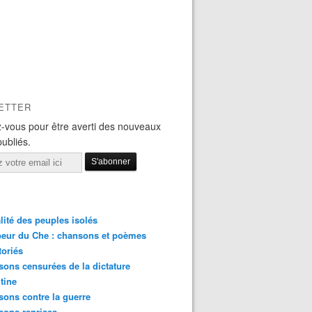
ETTER
-vous pour être averti des nouveaux
publiés.
lité des peuples isolés
eur du Che : chansons et poèmes
toriés
ons censurées de la dictature
tine
ons contre la guerre
sons reprises