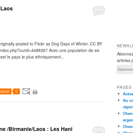
 Laos
…
ginally posted to Flickr as Dog Days of Winter, CC BY
NEWSL
/index.php?curid=4488367 Avec une population de six
Abonnez
est le pays le plus ethniquement...
articles 
Email
PAGES
epost
0
Actua
Au co
réper
Chans
argen
Chans
ne /Birmanie/Laos : Les Hani
…
Chan