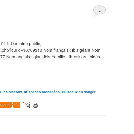
…
 1911, Domaine public,
x.php?curid=16709310 Nom français : ibis géant Nom
877 Nom anglais : giant ibis Famille : threskiornithidés
#Les oiseaux
,
#Espèces menacées
,
#Oiseaux en danger
epost
0