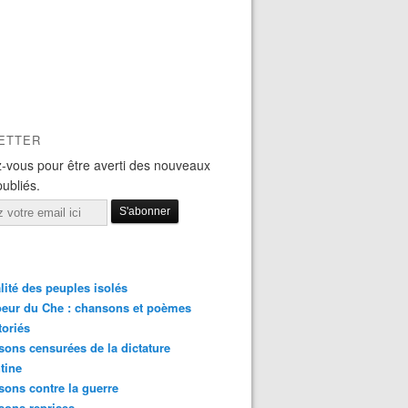
ETTER
-vous pour être averti des nouveaux
publiés.
lité des peuples isolés
eur du Che : chansons et poèmes
toriés
ons censurées de la dictature
tine
ons contre la guerre
sons reprises