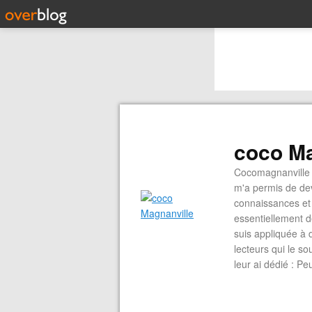
coco Ma
Cocomagnanville 
m'a permis de dev
connaissances et 
essentiellement d
suis appliquée à 
lecteurs qui le s
leur ai dédié : P