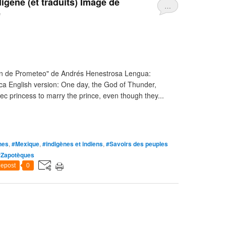
gène (et traduits) Image de
…
e
n de Prometeo" de Andrés Henestrosa Lengua:
ca English version: One day, the God of Thunder,
c princess to marry the prince, even though they...
nes
,
#Mexique
,
#indigènes et indiens
,
#Savoirs des peuples
#Zapotèques
epost
0