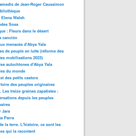
samedis de Jean-Roger Caussimon
bliothèque
 Elena Walsh
edes Sosa
ue : Fleurs dans le désert
a canción
aux menacés d'Abya Yala
es de peuple en lutte (réforme des
ites mobilisations 2023)
es autochtones d'Abya Yala
les du monde
ist des petits castors
toire des peuples originaires
 Les treize graines zapatistes :
rsations depuis les peuples
naires
r Jara
ta Parra
de la terre. L'histoire, ce sont les
es qui la racontent