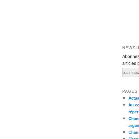
NEWSL
Abonnez
articles 
Email
PAGES
Actua
Au co
réper
Chans
argen
Chans
Chan