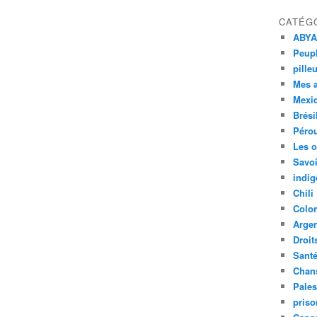
CATÉG
ABYA
Peupl
pille
Mes 
Mexi
Brési
Péro
Les o
Savoi
indig
Chili
Colo
Argen
Droit
Sant
Chan
Pales
priso