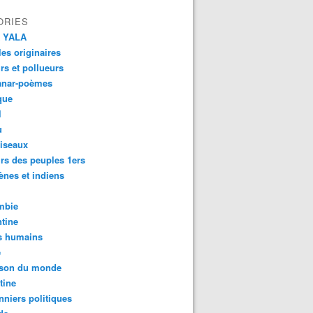
ORIES
 YALA
es originaires
urs et pollueurs
anar-poèmes
que
l
u
iseaux
rs des peuples 1ers
ènes et indiens
mbie
tine
s humains
é
son du monde
tine
nniers politiques