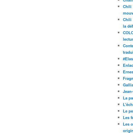
Chili
mouve
Chili
la dé
COLO
lectu
Conte
tradui
#Ela
Enla
Ernes
Frag
Galli
Jean
La pa
L'éch
Le pet
Les f
Les o
origi