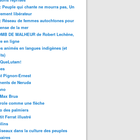
 : Peuple qui chante ne mourra pas, Un
ment libérateur
 : Réseau de femmes autochtones pour
fense de la mer
MB DE MALHEUR de Robert Lechêne,
re en ligne
s animés en langues indigènes (et
ts)
sQueLutam!
ces
t Pignon-Ernest
ments de Neruda
ano
-Max Brua
role comme une flèche
o des palmiers
it Ferrat illustré
élins
iseaux dans la culture des peuples
naires