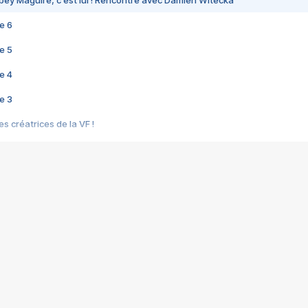
bey Maguire, c'est lui ! Rencontre avec Damien Witecka
e 6
e 5
e 4
e 3
s créatrices de la VF !
e 2
e 1
e Mektoub My Love arrive enfin ! Rencontre avec Shaïn Boumedine et Sal
i : après Toni en famille
elle réalise le bouleversant Dites lui que je l'aime
ais ! Rencontre autour de Vie privée de Rebecca Zlotowski
 de Marguerite, Grave... Rencontre avec Ella Rumpf