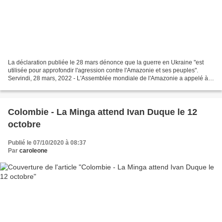
La déclaration publiée le 28 mars dénonce que la guerre en Ukraine "est
utilisée pour approfondir l'agression contre l'Amazonie et ses peuples".
Servindi, 28 mars, 2022 - L'Assemblée mondiale de l'Amazonie a appelé à
la paix, à l'arrêt immédiat des bombardements...
Colombie - La Minga attend Ivan Duque le 12
octobre
Publié le 07/10/2020 à 08:37
Par
caroleone