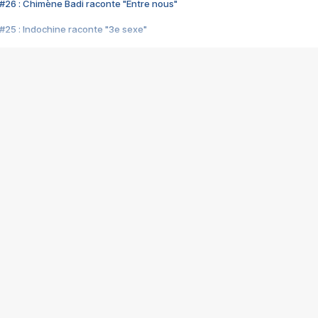
#26 : Chimène Badi raconte "Entre nous"
#25 : Indochine raconte "3e sexe"
#24 : Zaho raconte "C'est chelou"
#23 : Patrick Bruel raconte "Au café des délices"
#22 : Kyo raconte "Le chemin"
#21 : Nolwenn Leroy raconte "Cassé"
#20 : Patrick Hernandez raconte "Born to be alive"
#19 : Lorie raconte "Près de moi"
#18 : Michael Jones raconte "A nos actes manqués" (avec Jean-Jacque
#17 : Khaled raconte "Aïcha"
#16 : Corneille raconte "Parce qu'on vient de loin"
#15 : Indochine raconte "L'aventurier"
14 : Lorie raconte "Sur un air latino"