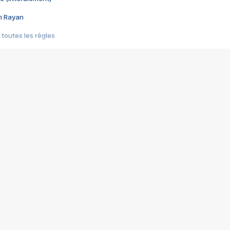
im Rayan
 toutes les règles
s les jeux vidéo
us choquant de Rockstar ? - Le scandale BULLY
e plus moche de Steam
du RÊVE tourne au CAUCHEMAR
pendant 8 heures
it… à tort
umiliés par un jeu vidéo
ire - Final Fantasy 8
ti un empire - Age of Empires
story DOFUS