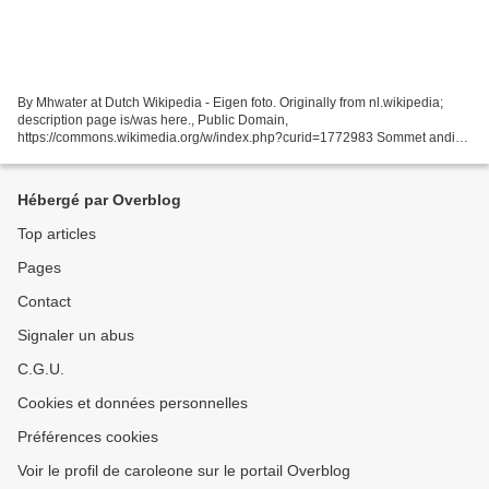
By Mhwater at Dutch Wikipedia - Eigen foto. Originally from nl.wikipedia;
description page is/was here., Public Domain,
https://commons.wikimedia.org/w/index.php?curid=1772983 Sommet andin
de Bolivie situé dans le département de Potosí culminant à 4782...
Hébergé par Overblog
Top articles
Pages
Contact
Signaler un abus
C.G.U.
Cookies et données personnelles
Préférences cookies
Voir le profil de caroleone sur le portail Overblog