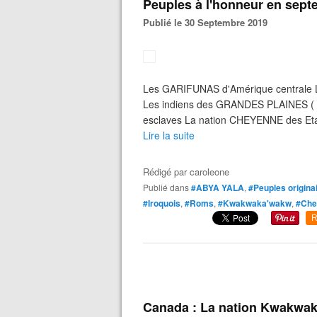
Peuples à l'honneur en sept
Publié le 30 Septembre 2019
Les GARIFUNAS d'Amérique centrale 
Les indiens des GRANDES PLAINES ( E
esclaves La nation CHEYENNE des Etat
Lire la suite
Rédigé par
caroleone
Publié dans
#ABYA YALA
,
#Peuples origina
#Iroquois
,
#Roms
,
#Kwakwaka'wakw
,
#Che
R
Canada : La nation Kwakwak