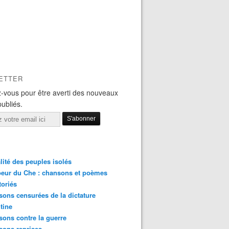
ETTER
-vous pour être averti des nouveaux
publiés.
lité des peuples isolés
eur du Che : chansons et poèmes
toriés
ons censurées de la dictature
tine
ons contre la guerre
sons reprises