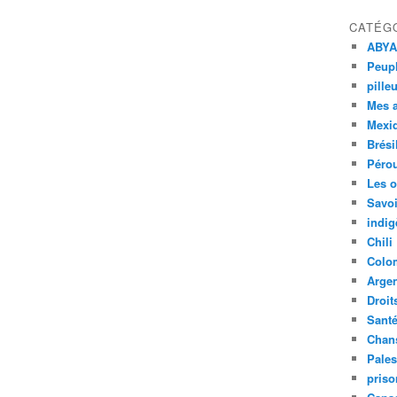
CATÉG
ABYA
Peupl
pille
Mes 
Mexi
Brési
Péro
Les o
Savoi
indig
Chili
Colo
Argen
Droit
Sant
Chan
Pales
priso