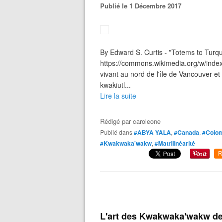
Publié le 1 Décembre 2017
By Edward S. Curtis - "Totems to Turqu
https://commons.wikimedia.org/w/ind
vivant au nord de l'île de Vancouver et
kwakiutl...
Lire la suite
Rédigé par
caroleone
Publié dans
#ABYA YALA
,
#Canada
,
#Colom
#Kwakwaka'wakw
,
#Matrilinéarité
R
L'art des Kwakwaka'wakw de