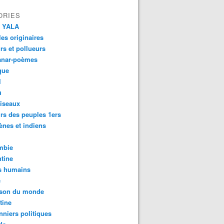
ORIES
 YALA
es originaires
urs et pollueurs
anar-poèmes
que
l
u
iseaux
rs des peuples 1ers
ènes et indiens
mbie
tine
s humains
é
son du monde
tine
nniers politiques