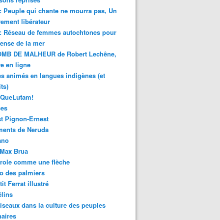
 : Peuple qui chante ne mourra pas, Un
ment libérateur
 : Réseau de femmes autochtones pour
fense de la mer
MB DE MALHEUR de Robert Lechêne,
re en ligne
s animés en langues indigènes (et
ts)
sQueLutam!
ces
t Pignon-Ernest
ments de Neruda
ano
-Max Brua
role comme une flèche
o des palmiers
it Ferrat illustré
élins
iseaux dans la culture des peuples
naires