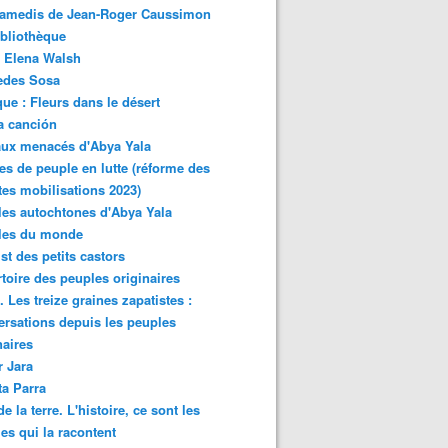
samedis de Jean-Roger Caussimon
bliothèque
 Elena Walsh
edes Sosa
ue : Fleurs dans le désert
a canción
aux menacés d'Abya Yala
es de peuple en lutte (réforme des
ites mobilisations 2023)
es autochtones d'Abya Yala
les du monde
ist des petits castors
toire des peuples originaires
 Les treize graines zapatistes :
rsations depuis les peuples
naires
r Jara
ta Parra
de la terre. L'histoire, ce sont les
es qui la racontent