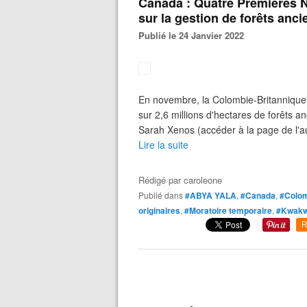
Canada : Quatre Premières N
sur la gestion de forêts anc
Publié le 24 Janvier 2022
En novembre, la Colombie-Britannique 
sur 2,6 millions d'hectares de forê
Sarah Xenos (accéder à la page de l'a
Lire la suite
Rédigé par
caroleone
Publié dans
#ABYA YALA
,
#Canada
,
#Colom
originaires
,
#Moratoire temporaire
,
#Kwakw
R