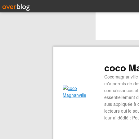
coco Ma
Cocomagnanville 
m'a permis de dev
connaissances et 
essentiellement d
suis appliquée à 
lecteurs qui le s
leur ai dédié : P