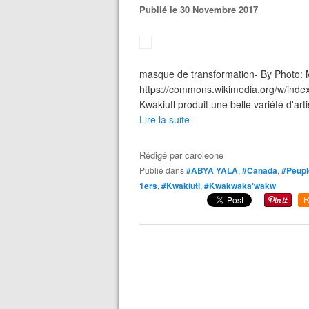
Publié le 30 Novembre 2017
masque de transformation- By Photo:
https://commons.wikimedia.org/w/ind
Kwakiutl produit une belle variété d'arti
Lire la suite
Rédigé par
caroleone
Publié dans
#ABYA YALA
,
#Canada
,
#Peupl
1ers
,
#Kwakiutl
,
#Kwakwaka'wakw
R