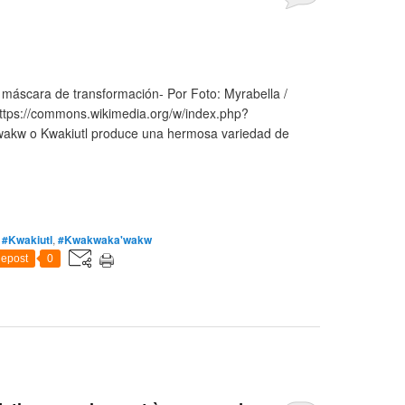
máscara de transformación- Por Foto: Myrabella /
tps://commons.wikimedia.org/w/index.php?
akw o Kwakiutl produce una hermosa variedad de
,
#Kwakiutl
,
#Kwakwaka'wakw
epost
0