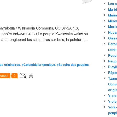
Les 
Ma bi
Maria
Merc
Mexiq
 Myrabella / Wikimedia Commons, CC BY-SA 4.0,
Nuev
ex.php?curid=34204360 Le peuple Kwakwaka'wakw ou
Oise
sanat englobant les sculptures sur bois, la peinture,...
Parol
retra
Peupl
Peup
es originaires
,
#Colombie britannique
,
#Savoirs des peuples
Playl
Réper
epost
0
Tzam.
Conve
origi
Victo
Viole
Voix 
peupl