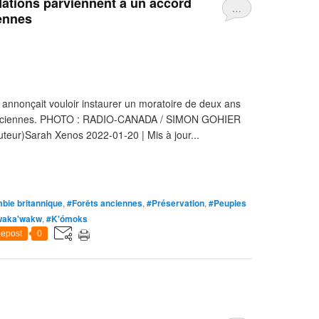
ations parviennent à un accord
…
iennes
annonçait vouloir instaurer un moratoire de deux ans
ts anciennes. PHOTO : RADIO-CANADA / SIMON GOHIER
uteur)Sarah Xenos 2022-01-20 | Mis à jour...
bie britannique
,
#Forêts anciennes
,
#Préservation
,
#Peuples
aka'wakw
,
#K'ómoks
epost
0