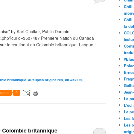
Chili
mouve
Chili
la dé
oise" by Kari Chalker, Public Domain,
COLO
ex.php?curid=3507487 Première Nation du Canada
lectu
 sur le continent en Colombie britannique. Langue :
Conte
tradui
#Ela
Enla
Ernes
Frag
bie britannique
,
#Peuples originaires
,
#Kwakiutl
,
Galli
Jean
epost
0
La pa
L'éch
Le pet
Les f
Les o
 Colombie britannique
origi
…