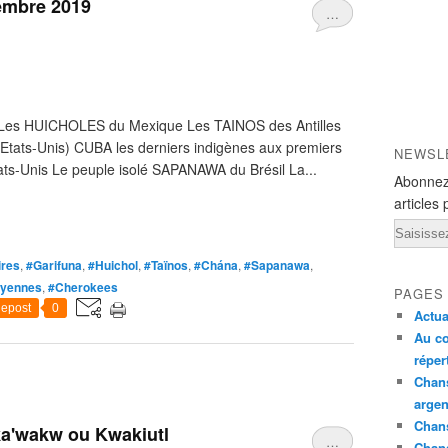
embre 2019
…
Les HUICHOLES du Mexique Les TAINOS des Antilles
tats-Unis) CUBA les derniers indigènes aux premiers
NEWSL
s-Unis Le peuple isolé SAPANAWA du Brésil La...
Abonnez
articles 
Email
ires
,
#Garifuna
,
#Huichol
,
#Taïnos
,
#Chána
,
#Sapanawa
,
yennes
,
#Cherokees
PAGES
epost
0
Actua
Au co
réper
Chans
argen
Chans
a'wakw ou Kwakiutl
…
Chan