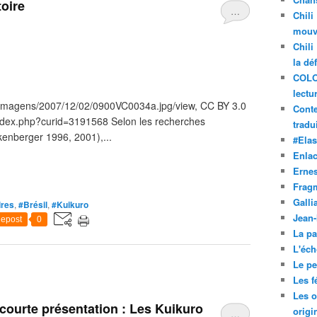
toire
…
Chili
mouve
Chili
la dé
COLO
lectu
a/imagens/2007/12/02/0900VC0034a.jpg/view, CC BY 3.0
Conte
index.php?curid=3191568 Selon les recherches
tradui
kenberger 1996, 2001),...
#Ela
Enla
Ernes
Frag
Galli
ires
,
#Brésil
,
#Kuikuro
Jean
epost
0
La pa
L'éch
Le pet
Les f
Les o
courte présentation : Les Kuikuro
origi
…