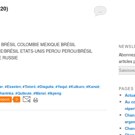
020)
…
E BRÉSIL COLOMBIE MEXIQUE BRÉSIL
NEWSL
E/BRÉSIL ETATS-UNIS PEROU PEROU/BRÉSIL
Abonnez
E RUSSIE
articles 
Email
ar
,
#Esselen
,
#Totoró
,
#Diaguita
,
#Yaqui
,
#Kuikuro
,
#Kanoê
,
PAGES
haninka
,
#Quileute
,
#Mansi
,
#Ikpeng
Actua
epost
0
Au co
réper
Chans
argen
Chans
Chan