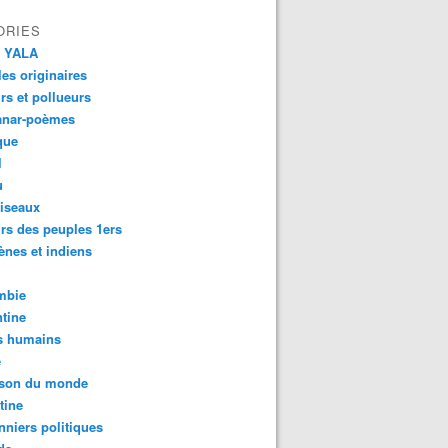
ORIES
 YALA
es originaires
urs et pollueurs
anar-poèmes
que
l
u
iseaux
rs des peuples 1ers
ènes et indiens
mbie
tine
s humains
é
son du monde
tine
nniers politiques