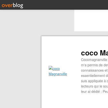
coco Ma
Cocomagnanville 
m'a permis de dev
connaissances et 
essentiellement d
suis appliquée à 
lecteurs qui le s
leur ai dédié : P