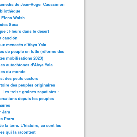
samedis de Jean-Roger Caussimon
bliothèque
 Elena Walsh
edes Sosa
ue : Fleurs dans le désert
a canción
aux menacés d'Abya Yala
es de peuple en lutte (réforme des
ites mobilisations 2023)
es autochtones d'Abya Yala
les du monde
ist des petits castors
toire des peuples originaires
 Les treize graines zapatistes :
rsations depuis les peuples
naires
r Jara
ta Parra
de la terre. L'histoire, ce sont les
es qui la racontent