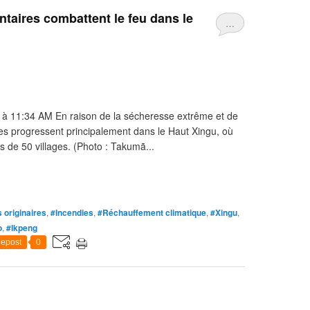
ntaires combattent le feu dans le
…
 à 11:34 AM En raison de la sécheresse extrême et de
dies progressent principalement dans le Haut Xingu, où
s de 50 villages. (Photo : Takumã...
 originaires
,
#Incendies
,
#Réchauffement climatique
,
#Xingu
,
o
,
#Ikpeng
epost
0