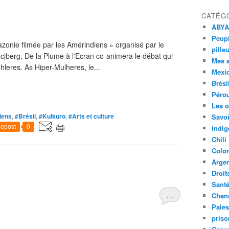
CATÉG
ABYA
Peupl
zonie filmée par les Amérindiens » organisé par le
pille
acjberg, De la Plume à l'Ecran co-animera le débat qui
Mes 
hleres. As Hiper-Mulheres, le...
Mexi
Brési
Péro
Les o
diens
,
#Brésil
,
#Kuikuro
,
#Arts et culture
Savoi
epost
0
indig
Chili
Colo
Argen
Droit
Sant
…
Chan
Pales
priso