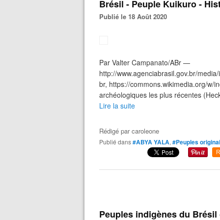
Brésil - Peuple Kuikuro - His
Publié le 18 Août 2020
Par Valter Campanato/ABr —
http://www.agenciabrasil.gov.br/medi
br, https://commons.wikimedia.org/w/
archéologiques les plus récentes (Hec
Lire la suite
Rédigé par
caroleone
Publié dans
#ABYA YALA
,
#Peuples origina
R
Peuples indigènes du Brésil 