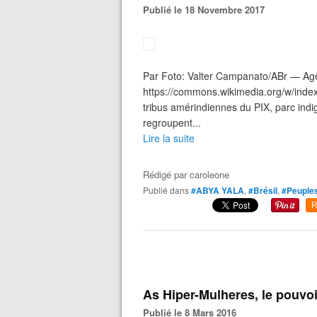
Publié le 18 Novembre 2017
Par Foto: Valter Campanato/ABr — Agên
https://commons.wikimedia.org/w/index
tribus amérindiennes du PIX, parc indi
regroupent...
Lire la suite
Rédigé par
caroleone
Publié dans
#ABYA YALA
,
#Brésil
,
#Peuples
R
As Hiper-Mulheres, le pouvo
Publié le 8 Mars 2016