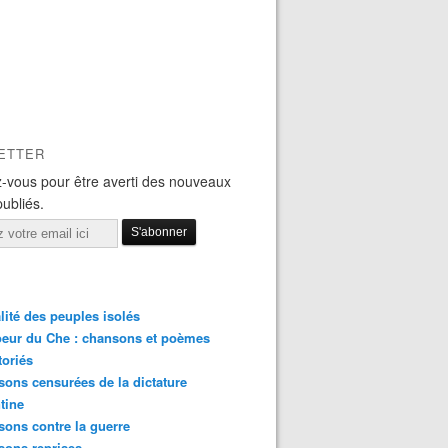
ETTER
-vous pour être averti des nouveaux
publiés.
lité des peuples isolés
eur du Che : chansons et poèmes
toriés
ons censurées de la dictature
tine
ons contre la guerre
sons reprises