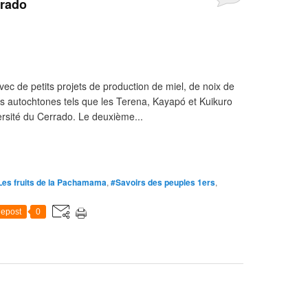
rrado
Avec de petits projets de production de miel, de noix de
es autochtones tels que les Terena, Kayapó et Kuikuro
versité du Cerrado. Le deuxième...
Les fruits de la Pachamama
,
#Savoirs des peuples 1ers
,
epost
0