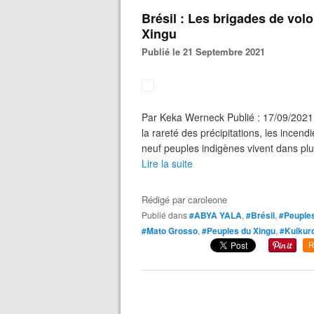
Brésil : Les brigades de volo
Xingu
Publié le 21 Septembre 2021
Par Keka Werneck Publié : 17/09/2021
la rareté des précipitations, les incen
neuf peuples indigènes vivent dans plu
Lire la suite
Rédigé par
caroleone
Publié dans
#ABYA YALA
,
#Brésil
,
#Peuples
#Mato Grosso
,
#Peuples du Xingu
,
#Kuikur
R