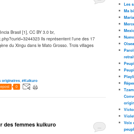
Les 
Ma bi
Maria
Merc
Mexiq
cia Brasil [1], CC BY 3.0 br,
Nuev
.php?curid=3244323 Ils représentent l'une des 17
Oise
gène du Xingu dans le Mato Grosso. Trois villages
Parol
retra
Peupl
Peup
Playl
 originaires
,
#Kuikuro
Réper
epost
0
Tzam.
Conve
origi
Victo
Viole
Voix 
ir des femmes kuikuro
…
peupl