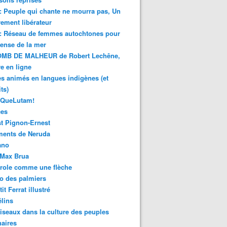
 : Peuple qui chante ne mourra pas, Un
ment libérateur
 : Réseau de femmes autochtones pour
fense de la mer
MB DE MALHEUR de Robert Lechêne,
re en ligne
s animés en langues indigènes (et
ts)
sQueLutam!
ces
t Pignon-Ernest
ments de Neruda
ano
-Max Brua
role comme une flèche
o des palmiers
it Ferrat illustré
élins
iseaux dans la culture des peuples
naires