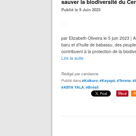
sauver la biodiversité du Ce
Publié le 9 Juin 2023
par Elizabeth Oliveira le 5 juin 2023 | 
baru et d'huile de babassu, des peupl
contribuent à la protection de la biodi
Lire la suite
Rédigé par
caroleone
Publié dans
#Kuikuro
,
#Kayapó
,
#Terena
,
#
#ABYA YALA
,
#Brésil
R