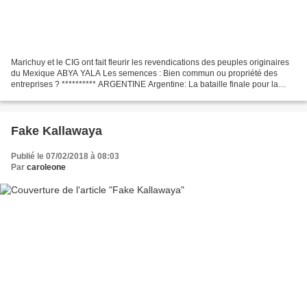
Marichuy et le CIG ont fait fleurir les revendications des peuples originaires
du Mexique ABYA YALA Les semences : Bien commun ou propriété des
entreprises ? ********** ARGENTINE Argentine: La bataille finale pour la
défense de l'eau approche. Les glaciers...
Fake Kallawaya
Publié le 07/02/2018 à 08:03
Par
caroleone