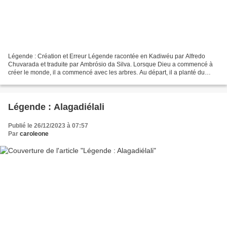
Légende : Création et Erreur Légende racontée en Kadiwéu par Alfredo
Chuvarada et traduite par Ambrósio da Silva. Lorsque Dieu a commencé à
créer le monde, il a commencé avec les arbres. Au départ, il a planté du
tarumã, du paineira, de l'aroeira, du...
Légende : Alagadiélali
Publié le 26/12/2023 à 07:57
Par
caroleone