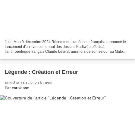
Julia Moa 9 décembre 2024 Récemment, un éditeur français a annoncé le
lancement d'un livre contenant des dessins Kadiwéu offerts à
l'anthropologue français Claude Lévi-Strauss lors de son séjour au Mato
Grosso do Sul au début du XXe siècle ; les autochtones,...
Légende : Création et Erreur
Publié le 31/12/2023 à 10:08
Par
caroleone