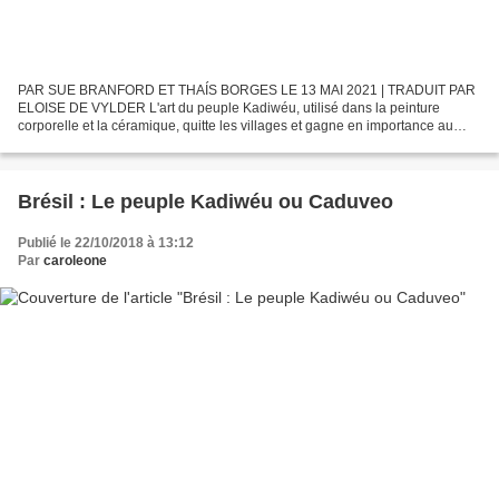
PAR SUE BRANFORD ET THAÍS BORGES LE 13 MAI 2021 | TRADUIT PAR
ELOISE DE VYLDER L'art du peuple Kadiwéu, utilisé dans la peinture
corporelle et la céramique, quitte les villages et gagne en importance au
Brésil et dans le monde entier. Les 1 500 Kadiwéu...
Brésil : Le peuple Kadiwéu ou Caduveo
Publié le 22/10/2018 à 13:12
Par
caroleone