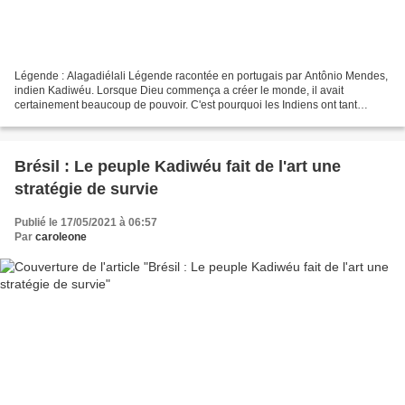
Légende : Alagadiélali Légende racontée en portugais par Antônio Mendes,
indien Kadiwéu. Lorsque Dieu commença a créer le monde, il avait
certainement beaucoup de pouvoir. C'est pourquoi les Indiens ont tant
d'histoires sur ce qui s'est passé à cette...
Brésil : Le peuple Kadiwéu fait de l'art une
stratégie de survie
Publié le 17/05/2021 à 06:57
Par
caroleone