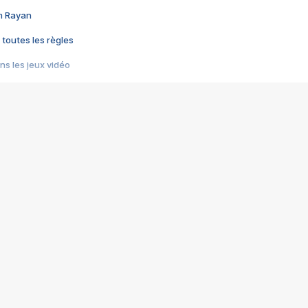
im Rayan
 toutes les règles
s les jeux vidéo
us choquant de Rockstar ? - Le scandale BULLY
e plus moche de Steam
du RÊVE tourne au CAUCHEMAR
pendant 8 heures
it… à tort
umiliés par un jeu vidéo
ire - Final Fantasy 8
ti un empire - Age of Empires
story DOFUS