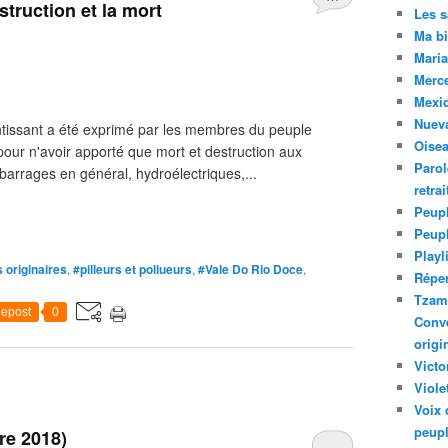
struction et la mort
Les 
Ma bi
Maria
Merc
Mexiq
Nuev
tentissant a été exprimé par les membres du peuple
Oise
pour n'avoir apporté que mort et destruction aux
Parol
barrages en général, hydroélectriques,...
retra
Peupl
Peup
Playl
 originaires
,
#pilleurs et pollueurs
,
#Vale Do Rio Doce
,
Réper
Tzam.
epost
0
Conve
origi
Victo
Viole
Voix 
peupl
re 2018)
…