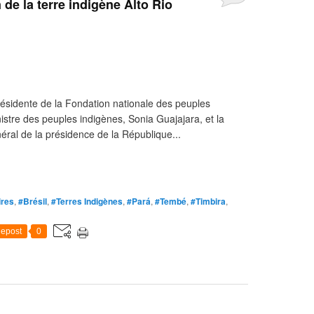
 de la terre indigène Alto Rio
résidente de la Fondation nationale des peuples
stre des peuples indigènes, Sonia Guajajara, et la
éral de la présidence de la République...
ires
,
#Brésil
,
#Terres Indigènes
,
#Pará
,
#Tembé
,
#Timbira
,
epost
0