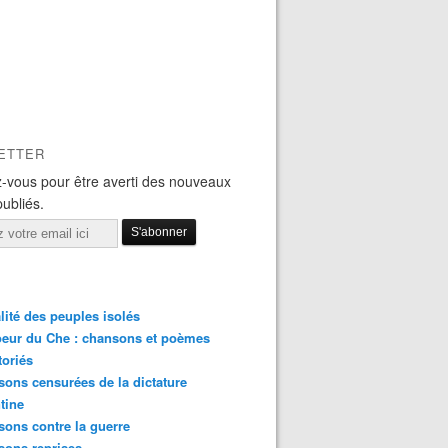
ETTER
-vous pour être averti des nouveaux
publiés.
lité des peuples isolés
eur du Che : chansons et poèmes
toriés
ons censurées de la dictature
tine
ons contre la guerre
sons reprises