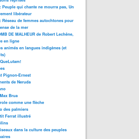
 : Peuple qui chante ne mourra pas, Un
ment libérateur
 : Réseau de femmes autochtones pour
fense de la mer
MB DE MALHEUR de Robert Lechêne,
re en ligne
s animés en langues indigènes (et
ts)
sQueLutam!
ces
t Pignon-Ernest
ments de Neruda
ano
-Max Brua
role comme une flèche
o des palmiers
it Ferrat illustré
élins
iseaux dans la culture des peuples
naires