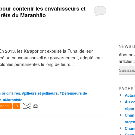
 pour contenir les envahisseurs et
…
forêts du Maranhão
NEWSL
n 2013, les Ka'apor ont expulsé la Funai de leur
Abonnez
créé un nouveau conseil de gouvernement, adopté leur
articles 
olonies permanentes le long de leurs...
Email
PAGES
 originaires
,
#pilleurs et pollueurs
,
#Défenseurs de
Actua
r
,
#Maranhão
Au co
epost
0
réper
Chans
argen
Chans
Chan