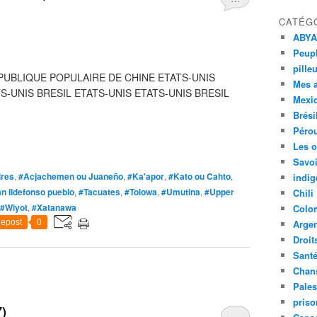
CATÉG
ABYA
Peupl
pille
ÉPUBLIQUE POPULAIRE DE CHINE ETATS-UNIS
Mes 
-UNIS BRESIL ETATS-UNIS ETATS-UNIS BRESIL
Mexi
Brési
Péro
Les o
Savoi
ires
,
#Acjachemen ou Juaneño
,
#Ka'apor
,
#Kato ou Cahto
,
indig
n Ildefonso pueblo
,
#Tacuates
,
#Tolowa
,
#Umutina
,
#Upper
Chili
#Wiyot
,
#Xatanawa
Colo
epost
0
Argen
Droit
Sant
Chan
Pales
priso
)
…