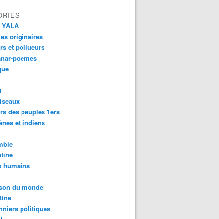
ORIES
 YALA
es originaires
urs et pollueurs
anar-poèmes
que
l
u
iseaux
rs des peuples 1ers
ènes et indiens
mbie
tine
s humains
é
son du monde
tine
nniers politiques