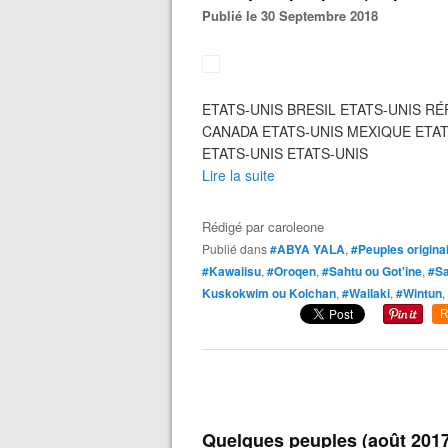
Publié le 30 Septembre 2018
ETATS-UNIS BRESIL ETATS-UNIS R
CANADA ETATS-UNIS MEXIQUE ETATS
ETATS-UNIS ETATS-UNIS
Lire la suite
Rédigé par
caroleone
Publié dans
#ABYA YALA
,
#Peuples origina
#Kawaiisu
,
#Oroqen
,
#Sahtu ou Got'ine
,
#Sa
Kuskokwim ou Kolchan
,
#Wailaki
,
#Wintun
,
R
Quelques peuples (août 2017