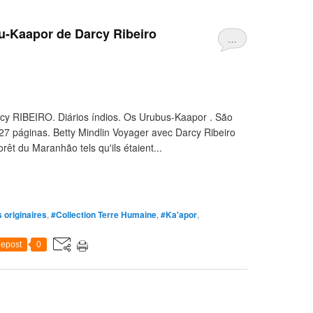
u-Kaapor de Darcy Ribeiro
…
rcy RIBEIRO. Diários índios. Os Urubus-Kaapor . São
7 páginas. Betty Mindlin Voyager avec Darcy Ribeiro
orêt du Maranhão tels qu'ils étaient...
 originaires
,
#Collection Terre Humaine
,
#Ka'apor
,
epost
0