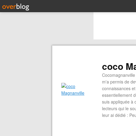
coco Ma
Cocomagnanville 
m'a permis de dev
connaissances et 
essentiellement d
suis appliquée à 
lecteurs qui le s
leur ai dédié : P