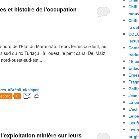
Chili
res et histoire de l'occupation
…
mouve
Chili
la dé
COLO
lectu
e nord de l'État du Maranhão. Leurs terres bordent, au
Conte
ts sud du rio Turiaçu ; à l'ouest, le petit canal Del Maíz ;
tradui
 nord-ouest-sud-est...
#Ela
Enla
Ernes
Frag
Galli
ires
,
#Brésil
,
#Ka'apor
Jean
epost
0
La pa
L'éch
Le pet
Les f
Les o
 l'exploitation minière sur leurs
origi
…