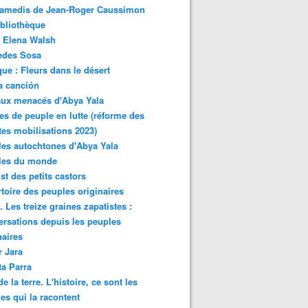
samedis de Jean-Roger Caussimon
bliothèque
 Elena Walsh
edes Sosa
ue : Fleurs dans le désert
a canción
aux menacés d'Abya Yala
es de peuple en lutte (réforme des
ites mobilisations 2023)
es autochtones d'Abya Yala
les du monde
ist des petits castors
toire des peuples originaires
 Les treize graines zapatistes :
rsations depuis les peuples
naires
r Jara
ta Parra
de la terre. L'histoire, ce sont les
es qui la racontent