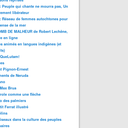
 : Peuple qui chante ne mourra pas, Un
ment libérateur
 : Réseau de femmes autochtones pour
fense de la mer
MB DE MALHEUR de Robert Lechêne,
re en ligne
s animés en langues indigènes (et
ts)
sQueLutam!
ces
t Pignon-Ernest
ments de Neruda
ano
-Max Brua
role comme une flèche
o des palmiers
it Ferrat illustré
élins
iseaux dans la culture des peuples
naires