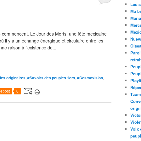
Les 
Ma bi
Maria
Merc
Mexiq
es commencent. Le Jour des Morts, une fête mexicaine
Nuev
où il y a un échange énergique et circulaire entre les
Oise
nne raison à l'existence de...
Parol
retra
Peupl
Peup
es originaires
,
#Savoirs des peuples 1ers
,
#Cosmovision
,
Playl
Réper
epost
0
Tzam.
Conve
origi
Victo
Viole
Voix 
peupl