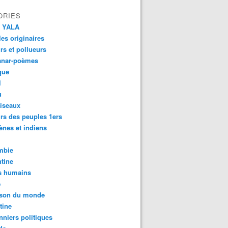
ORIES
 YALA
es originaires
urs et pollueurs
anar-poèmes
que
l
u
iseaux
rs des peuples 1ers
ènes et indiens
mbie
tine
s humains
é
son du monde
tine
nniers politiques