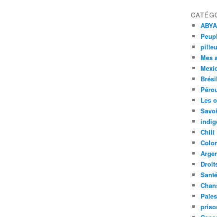
CATÉG
ABYA
Peupl
pille
Mes 
Mexi
Brési
Péro
Les o
Savoi
indig
Chili
Colo
Argen
Droit
Sant
Chan
Pales
priso