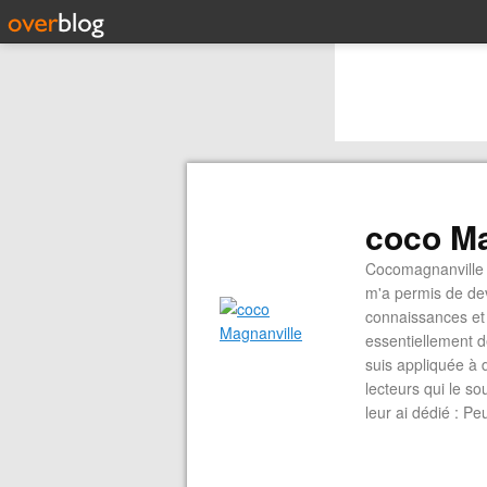
coco Ma
Cocomagnanville 
m'a permis de dev
connaissances et 
essentiellement d
suis appliquée à 
lecteurs qui le s
leur ai dédié : P