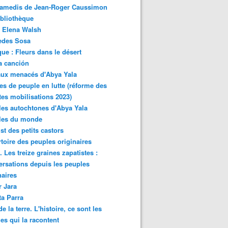
samedis de Jean-Roger Caussimon
bliothèque
 Elena Walsh
edes Sosa
ue : Fleurs dans le désert
a canción
aux menacés d'Abya Yala
es de peuple en lutte (réforme des
ites mobilisations 2023)
es autochtones d'Abya Yala
les du monde
ist des petits castors
toire des peuples originaires
 Les treize graines zapatistes :
rsations depuis les peuples
naires
r Jara
ta Parra
de la terre. L'histoire, ce sont les
es qui la racontent