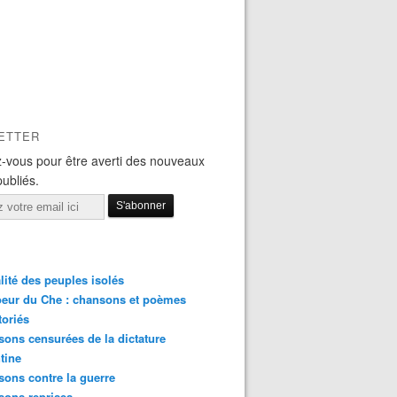
ETTER
-vous pour être averti des nouveaux
publiés.
lité des peuples isolés
eur du Che : chansons et poèmes
toriés
ons censurées de la dictature
tine
ons contre la guerre
sons reprises