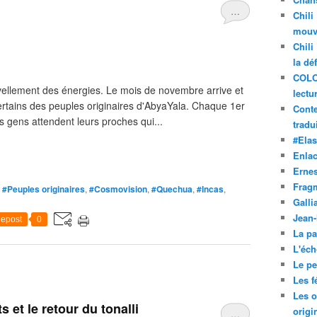
…
Chili
mouve
Chili
la dé
COLO
llement des énergies. Le mois de novembre arrive et
lectu
ertains des peuples originaires d'AbyaYala. Chaque 1er
Conte
 gens attendent leurs proches qui...
tradui
#Ela
Enla
Ernes
Frag
,
#Peuples originaires
,
#Cosmovision
,
#Quechua
,
#Incas
,
Galli
Jean
epost
0
La pa
L'éch
Le pet
Les f
Les o
et le retour du tonalli
origi
…