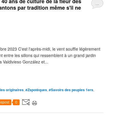
 40 ans de culture de la fleur des
…
ntons par tradition même s'il ne
re 2023 C'est l'après-midi, le vent souffle légèrement
 entre les sillons qui ressemblent à un grand jardin
na Valdivieso González et...
es originaires
,
#Zapotèques
,
#Savoirs des peuples 1ers
,
epost
0