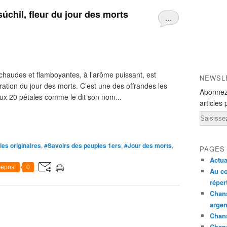
úchil, fleur du jour des morts
…
chaudes et flamboyantes, à l’arôme puissant, est
NEWSL
ation du jour des morts. C’est une des offrandes les
Abonnez
aux 20 pétales comme le dit son nom...
articles 
Email
es originaires
,
#Savoirs des peuples 1ers
,
#Jour des morts
,
PAGES
Actua
epost
0
Au co
réper
Chans
argen
Chans
Chan