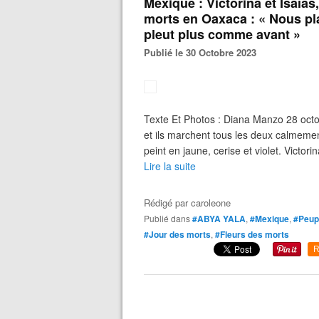
Mexique : Victorina et Isaías,
morts en Oaxaca : « Nous pla
pleut plus comme avant »
Publié le 30 Octobre 2023
Texte Et Photos : Diana Manzo 28 octob
et ils marchent tous les deux calmement
peint en jaune, cerise et violet. Victori
Lire la suite
Rédigé par
caroleone
Publié dans
#ABYA YALA
,
#Mexique
,
#Peupl
#Jour des morts
,
#Fleurs des morts
R