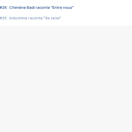
#26 : Chimène Badi raconte "Entre nous"
#25 : Indochine raconte "3e sexe"
#24 : Zaho raconte "C'est chelou"
#23 : Patrick Bruel raconte "Au café des délices"
#22 : Kyo raconte "Le chemin"
#21 : Nolwenn Leroy raconte "Cassé"
#20 : Patrick Hernandez raconte "Born to be alive"
#19 : Lorie raconte "Près de moi"
#18 : Michael Jones raconte "A nos actes manqués" (avec Jean-Jacque
#17 : Khaled raconte "Aïcha"
#16 : Corneille raconte "Parce qu'on vient de loin"
#15 : Indochine raconte "L'aventurier"