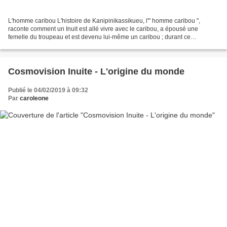
L'homme caribou L'histoire de Kanipinikassikueu, l'" homme caribou ",
raconte comment un Inuit est allé vivre avec le caribou, a épousé une
femelle du troupeau et est devenu lui-même un caribou ; durant ce
processus, il est devenu un maître caribou et...
Cosmovision Inuite - L'origine du monde
Publié le 04/02/2019 à 09:32
Par
caroleone