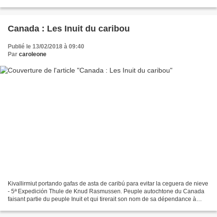
inuites victimes de violences sexuelles....
Canada : Les Inuit du caribou
Publié le 13/02/2018 à 09:40
Par
caroleone
Kivallirmiut portando gafas de asta de caribú para evitar la ceguera de nieve
- 5ª Expedición Thule de Knud Rasmussen. Peuple autochtone du Canada
faisant partie du peuple Inuit et qui tirerait son nom de sa dépendance à
l’égard du caribou. Ils étaient...