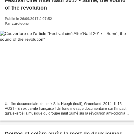
Festival ciné Alter'Natif 2017 - Sumé, the sound
of the revolution
Publié le 26/09/2017 à 07:52
Par
caroleone
Un film documentaire de Inuk Silis Høegh (Inuit), Groenland, 2014, 1h13 -
VOST - En exlusivité française ! Un long métrage documentaire sur l'impact
qu'a exercé la musique du groupe inuit Sumé sur la révolution anti-coloniale
au Groenland. Sumé fut le...
Doutes et colère après la mort de deux jeunes