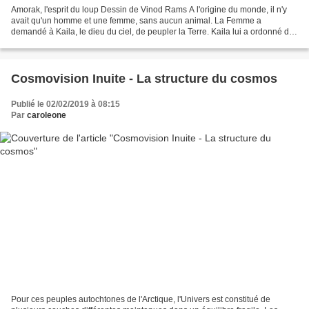
Amorak, l'esprit du loup Dessin de Vinod Rams A l'origine du monde, il n'y
avait qu'un homme et une femme, sans aucun animal. La Femme a
demandé à Kaila, le dieu du ciel, de peupler la Terre. Kaila lui a ordonné de
faire un trou dans la glace pour pêcher....
Cosmovision Inuite - La structure du cosmos
Publié le 02/02/2019 à 08:15
Par
caroleone
Pour ces peuples autochtones de l'Arctique, l'Univers est constitué de