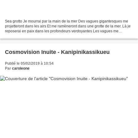
Sea grotto Je mourrai par la main de la mer Des vagues gigantesques me
projetteront dans les airs Et me ramèneront dans une grotte de la mer. Là je
reposerai en paix dans les profondeurs verdoyantes Les vagues me
porteront de gauche à droite, me berçant....
Cosmovision Inuite - Kanipinikassikueu
Publié le 05/02/2019 à 10:54
Par
caroleone