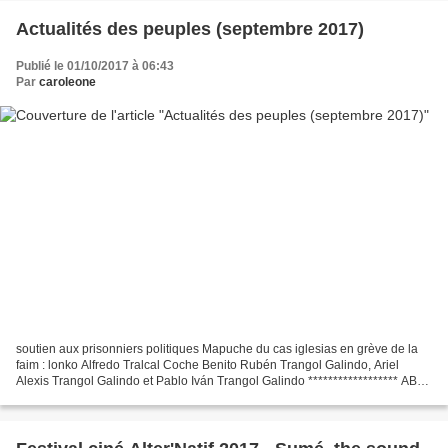
Actualités des peuples (septembre 2017)
Publié le 01/10/2017 à 06:43
Par
caroleone
soutien aux prisonniers politiques Mapuche du cas iglesias en grève de la
faim : lonko Alfredo Tralcal Coche Benito Rubén Trangol Galindo, Ariel
Alexis Trangol Galindo et Pablo Iván Trangol Galindo ****************** ABYA
YALA A feu et à sang, l'extension...