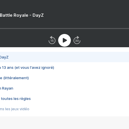
 Battle Royale - DayZ
 DayZ
 a 13 ans (et vous l'avez ignoré)
e (littéralement)
im Rayan
 toutes les règles
s les jeux vidéo
us choquant de Rockstar ? - Le scandale BULLY