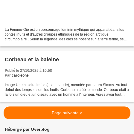
La Femme-Oie est un personnage féminin mythique qui apparaît dans les
contes inuits et d'autres groupes ethniques de la région arctique
circumpolaire . Selon la légende, des oies se posent sur la terre ferme, se
transforment en femmes en ôtant leur peau...
Corbeau et la baleine
Publié le 27/10/2025 à 10:58
Par
caroleone
Image Une histoire inuite (esquimaude), racontée par Laura Simms. Au tout
début des temps, disent les Inuits, Corbeau a créé le monde. Corbeau était à
la fois un dieu et un oiseau avec un homme à l'intérieur. Après avoir tout
créé, Corbeau a décidé de...
Page suivante >
Hébergé par Overblog