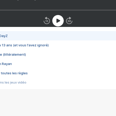
 DayZ
 a 13 ans (et vous l'avez ignoré)
e (littéralement)
im Rayan
 toutes les règles
s les jeux vidéo
us choquant de Rockstar ? - Le scandale BULLY
e plus moche de Steam
du RÊVE tourne au CAUCHEMAR