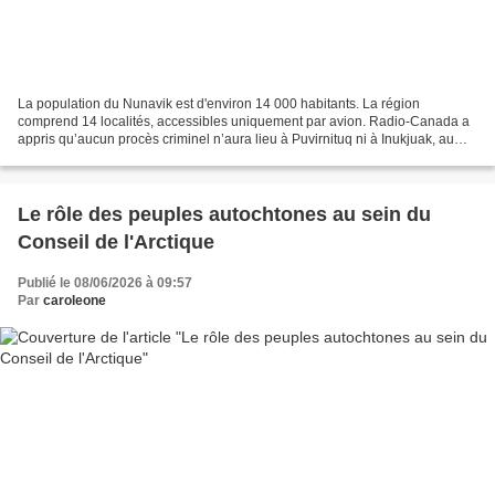
La population du Nunavik est d'environ 14 000 habitants. La région
comprend 14 localités, accessibles uniquement par avion. Radio-Canada a
appris qu’aucun procès criminel n’aura lieu à Puvirnituq ni à Inukjuak, au
Nunavik, cet automne. Quatre ans après...
Le rôle des peuples autochtones au sein du
Conseil de l'Arctique
Publié le 08/06/2026 à 09:57
Par
caroleone