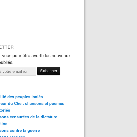
ETTER
-vous pour être averti des nouveaux
publiés.
lité des peuples isolés
eur du Che : chansons et poèmes
toriés
ons censurées de la dictature
tine
ons contre la guerre
sons reprises