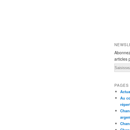
NEWSL
Abonnez
articles 
Email
PAGES
Actua
Au co
réper
Chans
argen
Chans
Chan