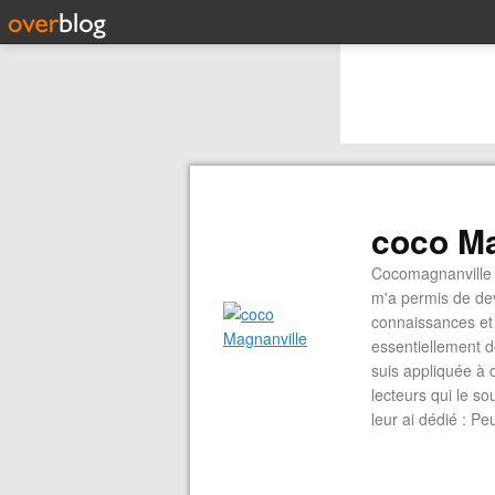
coco Ma
Cocomagnanville 
m'a permis de dev
connaissances et 
essentiellement d
suis appliquée à 
lecteurs qui le s
leur ai dédié : P