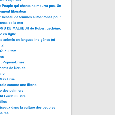
 : Peuple qui chante ne mourra pas, Un
ment libérateur
 : Réseau de femmes autochtones pour
fense de la mer
MB DE MALHEUR de Robert Lechêne,
re en ligne
s animés en langues indigènes (et
ts)
sQueLutam!
ces
t Pignon-Ernest
ments de Neruda
ano
-Max Brua
role comme une flèche
o des palmiers
it Ferrat illustré
élins
iseaux dans la culture des peuples
naires