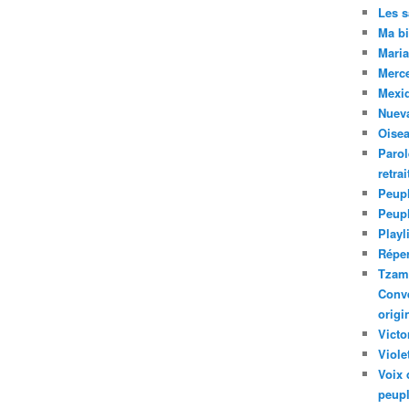
Les 
Ma bi
Maria
Merc
Mexiq
Nuev
Oise
Parol
retra
Peupl
Peup
Playl
Réper
Tzam.
Conve
origi
Victo
Viole
Voix 
peupl