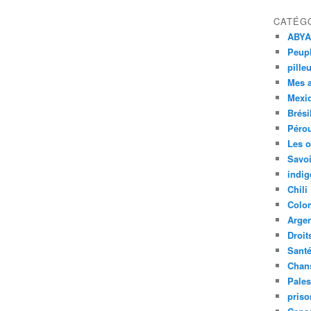
CATÉG
ABYA
Peupl
pille
Mes 
Mexi
Brési
Péro
Les o
Savoi
indig
Chili
Colo
Argen
Droit
Sant
Chan
Pales
priso