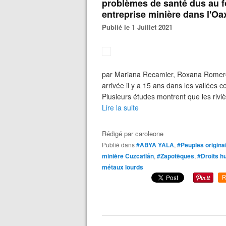
problèmes de santé dus au 
entreprise minière dans l'Oa
Publié le 1 Juillet 2021
par Mariana Recamier, Roxana Romero 
arrivée il y a 15 ans dans les vallées
Plusieurs études montrent que les riviè
Lire la suite
Rédigé par
caroleone
Publié dans
#ABYA YALA
,
#Peuples origina
minière Cuzcatlán
,
#Zapotèques
,
#Droits h
métaux lourds
R