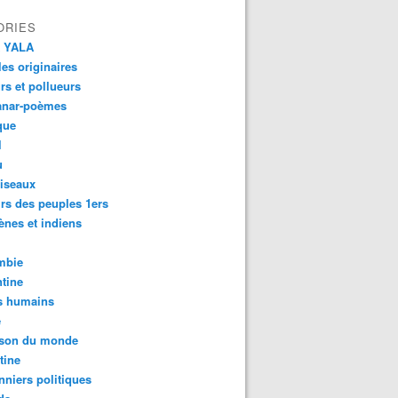
ORIES
 YALA
es originaires
urs et pollueurs
anar-poèmes
que
l
u
iseaux
rs des peuples 1ers
ènes et indiens
mbie
tine
s humains
é
son du monde
tine
nniers politiques