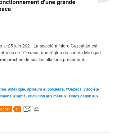
fonctionnement d'une grande
xaca
le 25 juin 2021 La société minière Cuzcatlán est
 centrales de l'Oaxaca, une région du sud du Mexique.
res proches de ses installations présentent...
ires
,
#Mexique
,
#pilleurs et pollueurs
,
#Oaxaca
,
#Société
umains
,
#Santé
,
#Pollution aux métaux
,
#Intoxication aux
epost
0