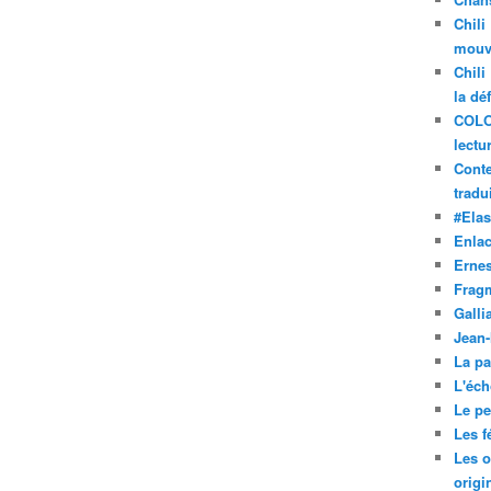
Chili
mouve
Chili
la dé
COLO
lectu
Conte
tradui
#Ela
Enla
Ernes
Frag
Galli
Jean
La pa
L'éch
Le pet
Les f
Les o
origi