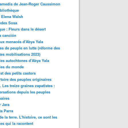
samedis de Jean-Roger Caussimon
bliothèque
 Elena Walsh
edes Sosa
ue : Fleurs dans le désert
a canción
aux menacés d'Abya Yala
es de peuple en lutte (réforme des
ites mobilisations 2023)
es autochtones d'Abya Yala
les du monde
ist des petits castors
toire des peuples originaires
 Les treize graines zapatistes :
rsations depuis les peuples
naires
r Jara
ta Parra
de la terre. L'histoire, ce sont les
es qui la racontent