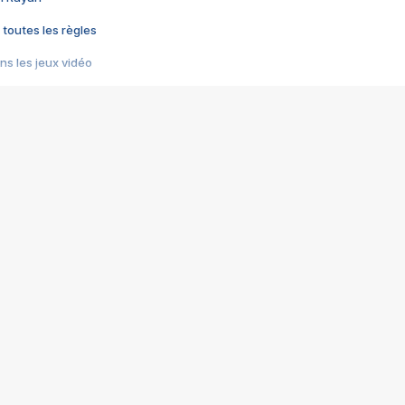
 toutes les règles
s les jeux vidéo
us choquant de Rockstar ? - Le scandale BULLY
e plus moche de Steam
du RÊVE tourne au CAUCHEMAR
pendant 8 heures
it… à tort
umiliés par un jeu vidéo
ire - Final Fantasy 8
ti un empire - Age of Empires
story DOFUS
tard, il crée l'un des pires jeux de tous les temps, MindsEye.