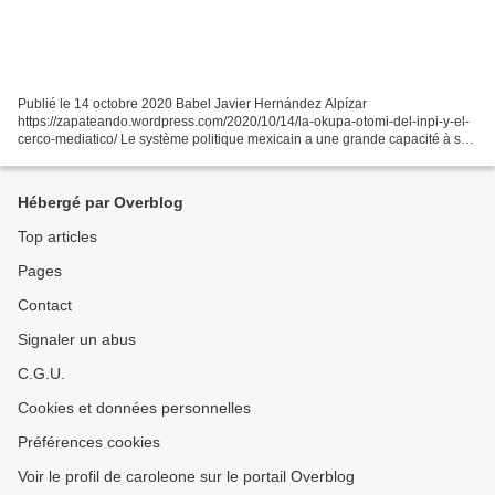
Publié le 14 octobre 2020 Babel Javier Hernández Alpízar
https://zapateando.wordpress.com/2020/10/14/la-okupa-otomi-del-inpi-y-el-
cerco-mediatico/ Le système politique mexicain a une grande capacité à se
remettre des chocs, ce que j'appellerais l'homéostasie....
Hébergé par Overblog
Top articles
Pages
Contact
Signaler un abus
C.G.U.
Cookies et données personnelles
Préférences cookies
Voir le profil de caroleone sur le portail Overblog