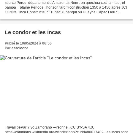
source Pérou, département d'Amazonas Nom : en quechua cocha = lac ; et
pampa = plaine Période : horizon tardif (construction 1350 à 1450 après JC)
Culture : Inca Constructeur : Tupac Yupanqui ou Huayna Capac Lieu :
province de Chachapoyas, district de...
Le condor et les Incas
Publié le 10/05/2024 à 06:56
Par
caroleone
Travail pePar Yiyo Zamorano —rsonnel, CC BY-SA 4.0,
https://commons.wikimedia.org/w/index.php?curid=80017402 Les Incas sont