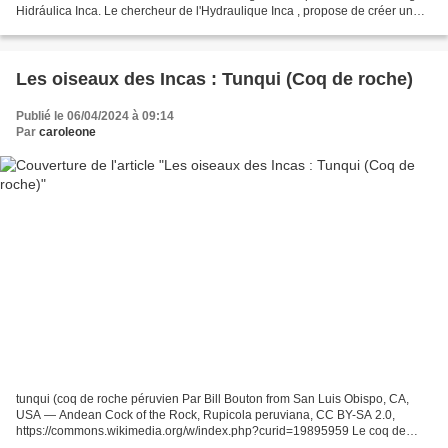
Hidráulica Inca. Le chercheur de l'Hydraulique Inca , propose de créer un
programme national de barrages des...
Les oiseaux des Incas : Tunqui (Coq de roche)
Publié le 06/04/2024 à 09:14
Par
caroleone
tunqui (coq de roche péruvien Par Bill Bouton from San Luis Obispo, CA,
USA — Andean Cock of the Rock, Rupicola peruviana, CC BY-SA 2.0,
https://commons.wikimedia.org/w/index.php?curid=19895959 Le coq de
roche Rupicola peruvianus (coq de roche péruvien)...