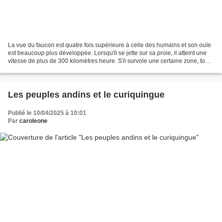
La vue du faucon est quatre fois supérieure à celle des humains et son ouïe
est beaucoup plus développée. Lorsqu'il se jette sur sa proie, il atteint une
vitesse de plus de 300 kilomètres heure. S'il survole une certaine zone, tout
animal volant ou terrestre...
Les peuples andins et le curiquingue
Publié le 10/04/2025 à 10:01
Par
caroleone