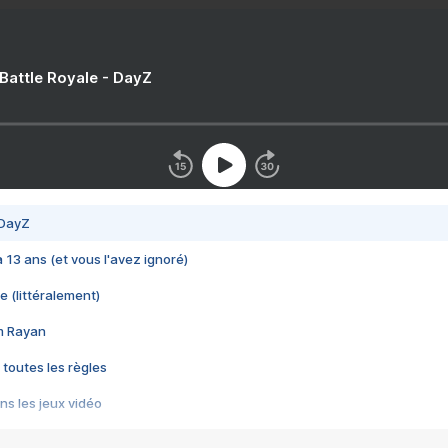
 Battle Royale - DayZ
 DayZ
 a 13 ans (et vous l'avez ignoré)
e (littéralement)
im Rayan
 toutes les règles
s les jeux vidéo
us choquant de Rockstar ? - Le scandale BULLY