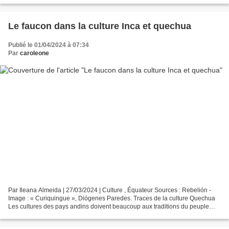
Le faucon dans la culture Inca et quechua
Publié le 01/04/2024 à 07:34
Par
caroleone
Par Ileana Almeida | 27/03/2024 | Culture , Équateur Sources : Rebelión -
Image : « Curiquingue », Diógenes Paredes. Traces de la culture Quechua
Les cultures des pays andins doivent beaucoup aux traditions du peuple
Quechua : représentations, symboles,...